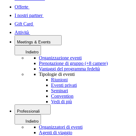
Offerte
I nostri partner
Gift Card
Attività
Meetings & Events
Indietro
Organizzazione eventi
Prenotazione di gruppo (+8 camere)
Vantaggi del programma fedeltà
Tipologie di eventi
Riunioni
Eventi privati
Seminari
Convention
Vedi di più
Professionali
Indietro
Organizzatori di eventi
Agenti di viaggio