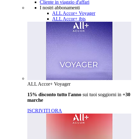
Cliente in viaggio d'affari
I nostri abbonamenti
ALL Accor+ Voyager
ALL Accor+ ibis
ALL Accor+ Voyager
15% disconto tutto l'anno
sui tuoi soggiorni in
+30
marche
ISCRIVITI ORA