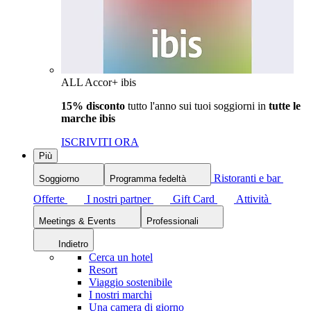
ALL Accor+ ibis
15% disconto
tutto l'anno sui tuoi soggiorni in
tutte le
marche ibis
ISCRIVITI ORA
Più
Ristoranti e bar
Soggiorno
Programma fedeltà
Offerte
I nostri partner
Gift Card
Attività
Meetings & Events
Professionali
Indietro
Cerca un hotel
Resort
Viaggio sostenibile
I nostri marchi
Una camera di giorno