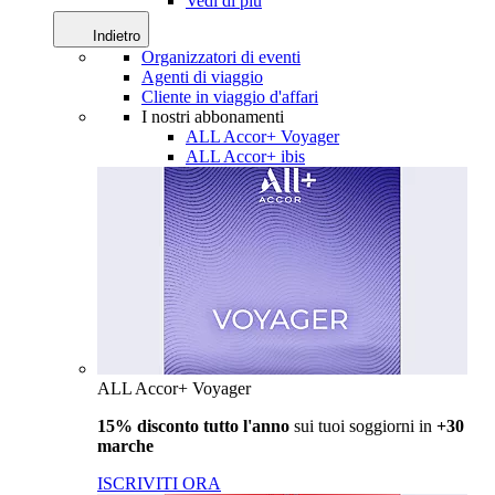
Vedi di più
Indietro
Organizzatori di eventi
Agenti di viaggio
Cliente in viaggio d'affari
I nostri abbonamenti
ALL Accor+ Voyager
ALL Accor+ ibis
ALL Accor+ Voyager
15% disconto tutto l'anno
sui tuoi soggiorni in
+30
marche
ISCRIVITI ORA