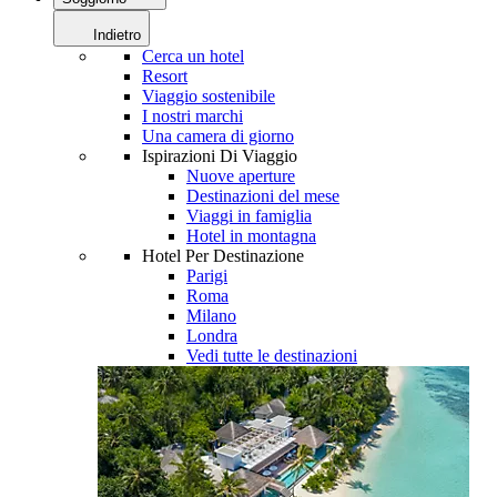
Indietro
Cerca un hotel
Resort
Viaggio sostenibile
I nostri marchi
Una camera di giorno
Ispirazioni Di Viaggio
Nuove aperture
Destinazioni del mese
Viaggi in famiglia
Hotel in montagna
Hotel Per Destinazione
Parigi
Roma
Milano
Londra
Vedi tutte le destinazioni