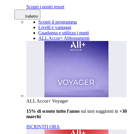
Scopri i nostri resort
Indietro
Scopri il programma
Livelli e vantaggi
Guadagna e utilizza i punti
ALL Accor+ Abbonamenti
ALL Accor+ Voyager
15% di sconto tutto l'anno
sui tuoi soggiorni in
+30
marchi
ISCRIVITI ORA