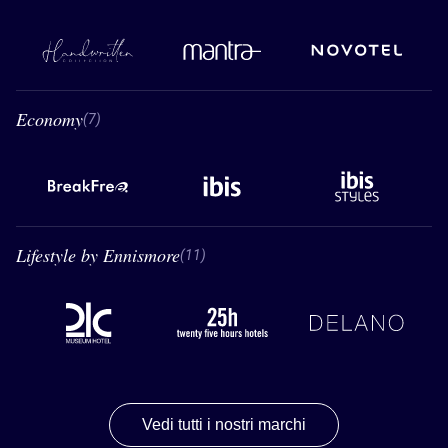
Handwritten Collection
Mantra
Novotel
Economy
7 Economy
(7)
BreakFree
Ibis
Ibis styles
Lifestyle by Ennismore
11 Lifestyle by Ennismore
(11)
21C
33 hours hotels
Delano
Vedi tutti i nostri marchi