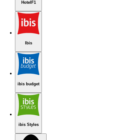
HotelF1
Ibis
ibis budget
ibis Styles