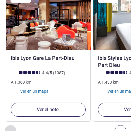
3 estrellas
ibis Lyon Gare La Part-Dieu
ibis Styles Ly
3 es
Part Dieu
Nota de clientes de Avis (Clasificación de ALL)
opiniones
Nota de clientes d
4.4/5
(1087
)
4
A
1.368
km
A
1.433
km
Ver en un mapa
Ver en un m
Ver el hotel
Ver
Página
1
de
2
, Nuestros establecimientos cercanos 1 :, Nuest
Anterior - Nuestros establecimientos cercanos
Sig