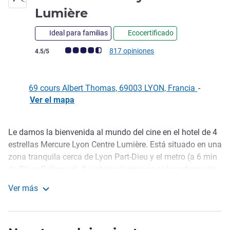
4 estrellas
Lumière
Ideal para familias
Ecocertificado
Nota de clientes de Avis (Clasificación de ALL)
817 opiniones
4.5/5
69 cours Albert Thomas, 69003 LYON, Francia
-
Ver el mapa
Le damos la bienvenida al mundo del cine en el hotel de 4
Descripción
estrellas Mercure Lyon Centre Lumière. Está situado en una
zona tranquila cerca de Lyon Part-Dieu y el metro (a 6 min
de Place Bellecour). Su interior luminoso se ha reformado
con un estilo industrial alegre y un diseño inspirado en los
Ver más
hermanos Lumière. Deje su vehículo en nuestro
Hotel Mercure Lyon Centre Lumière
aparcamiento privado y seguro. Disfrute de nuestra cocina
creativa y refinada de la mano de nuestro chef Anthony