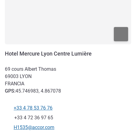
Hotel Mercure Lyon Centre Lumière
69 cours Albert Thomas
69003
LYON
FRANCIA
GPS
:
45.746983, 4.867078
+33 4 78 53 76 76
Teléfono
Fax
+33 4 72 36 97 65
Correo electrónico de contacto
H1535@accor.com