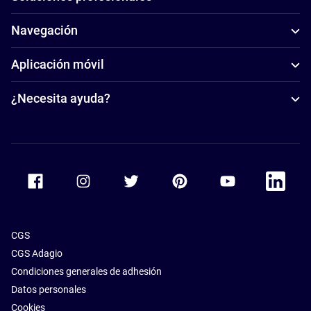
Navegación
Aplicación móvil
¿Necesita ayuda?
Accor Facebook
Accor Instagram
Accor Twitter
Accor Pinterest
Accor Youtube
Accor Li
CGS
CGS Adagio
Condiciones generales de adhesión
Datos personales
Cookies