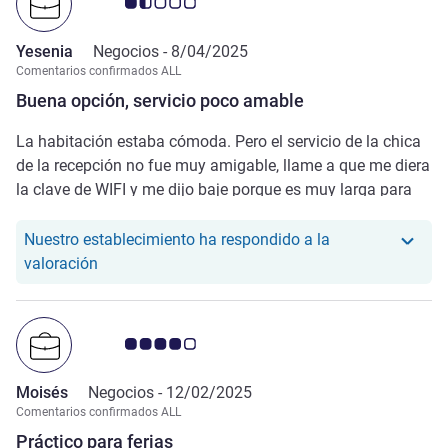
Nota de clientes de Avis 1.5/5
Yesenia
Negocios -
8/04/2025
Comentarios confirmados ALL
Buena opción, servicio poco amable
La habitación estaba cómoda. Pero el servicio de la chica
de la recepción no fue muy amigable, llame a que me diera
la clave de WIFI y me dijo baje porque es muy larga para
dictar. Baje y luego solicite un adaptador para la corriente y
me dijo no tenemos porque prestamos a huespedes como
Nuestro establecimiento ha respondido a la
uds que no traen y luego no nos devuelven. La variedad del
Nuestro hotel ha respondido a la valoración de Y
valoración
desayuno era muy buena.
Nota de clientes de Avis 4.0/5
Moisés
Negocios -
12/02/2025
Comentarios confirmados ALL
Práctico para ferias