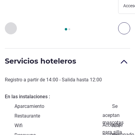
Acces
Página
1
de
2
, Acceso y transporte 1 :, Acceso y transporte 2 :
Anterior - Acceso y transporte
Sig
Servicios hoteleros
Registro a partir de
14:00
- Salida hasta
12:00
En las instalaciones
Aparcamiento
Se
aceptan
Restaurante
mascotas
Accesible
Wifi
Aire
para silla
acondicionado