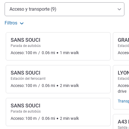
Acceso y transporte
Acceso y transporte (9)
Filtros
SANS SOUCI
GRA
Parada de autobús
Estació
Acceso:
100
m
/
0.06
mi
1
min
walk
Acces
SANS SOUCI
LYON
Estación del ferrocarril
Estació
Acceso:
100
m
/
0.06
mi
2
min
walk
Acces
drive
Trans
SANS SOUCI
Parada de autobús
Acceso:
100
m
/
0.06
mi
2
min
walk
A43
Salida 