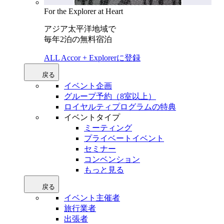
For the Explorer at Heart
アジア太平洋地域で
毎年2泊の無料宿泊
ALL Accor + Explorerに登録
戻る
イベント企画
グループ予約（8室以上）
ロイヤルティプログラムの特典
イベントタイプ
ミーティング
プライベートイベント
セミナー
コンベンション
もっと見る
戻る
イベント主催者
旅行業者
出張者