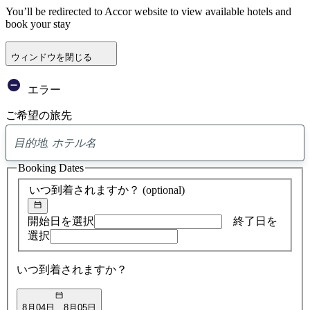
You’ll be redirected to Accor website to view available hotels and
book your stay
ウィンドウを閉じる
エラー
ご希望の旅先
0
ア
Booking Dates
ド
バ
いつ到着されますか？
(optional)
イ
ス
の
開始日を選択
終了日を
検
選択
索
結
いつ到着されますか？
果
8月04日
8月05日