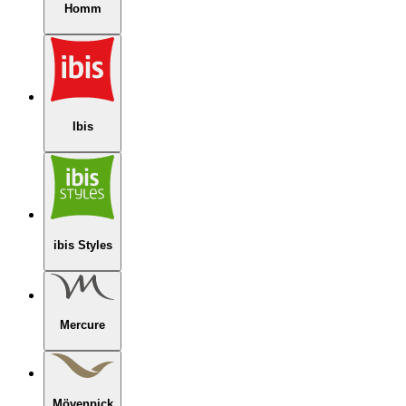
Homm
Ibis
ibis Styles
Mercure
Mövenpick