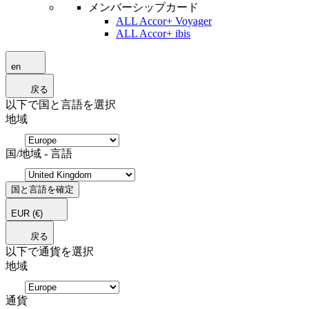
メンバーシップカード
ALL Accor+ Voyager
ALL Accor+ ibis
en
戻る
以下で国と言語を選択
地域
国/地域 - 言語
国と言語を確定
EUR
(€)
戻る
以下で通貨を選択
地域
通貨