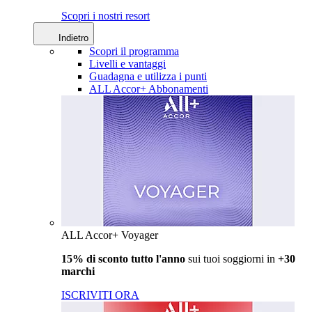
Scopri i nostri resort
Indietro
Scopri il programma
Livelli e vantaggi
Guadagna e utilizza i punti
ALL Accor+ Abbonamenti
ALL Accor+ Voyager
15% di sconto tutto l'anno
sui tuoi soggiorni in
+30
marchi
ISCRIVITI ORA