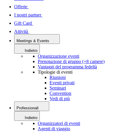
Offerte
I nostri partner
Gift Card
Attività
Meetings & Events
Indietro
Organizzazione eventi
Prenotazione di gruppo (+8 camere)
Vantaggi del programma fedeltà
Tipologie di eventi
Riunioni
Eventi privati
Seminari
Convention
Vedi di più
Professionali
Indietro
Organizzatori di eventi
Agenti di viaggio