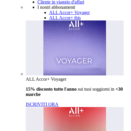
Cliente in viaggio d'affari
I nostri abbonamenti
ALL Accor+ Voyager
ALL Accor+ ibis
ALL Accor+ Voyager
15% disconto tutto l'anno
sui tuoi soggiorni in
+30
marche
ISCRIVITI ORA