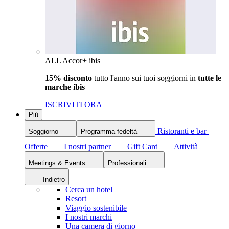
ALL Accor+ ibis
15% disconto
tutto l'anno sui tuoi soggiorni in
tutte le
marche ibis
ISCRIVITI ORA
Più
Ristoranti e bar
Soggiorno
Programma fedeltà
Offerte
I nostri partner
Gift Card
Attività
Meetings & Events
Professionali
Indietro
Cerca un hotel
Resort
Viaggio sostenibile
I nostri marchi
Una camera di giorno