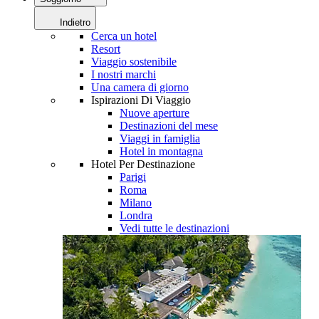
Indietro
Cerca un hotel
Resort
Viaggio sostenibile
I nostri marchi
Una camera di giorno
Ispirazioni Di Viaggio
Nuove aperture
Destinazioni del mese
Viaggi in famiglia
Hotel in montagna
Hotel Per Destinazione
Parigi
Roma
Milano
Londra
Vedi tutte le destinazioni