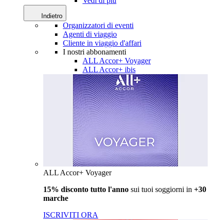
Vedi di più
Indietro
Organizzatori di eventi
Agenti di viaggio
Cliente in viaggio d'affari
I nostri abbonamenti
ALL Accor+ Voyager
ALL Accor+ ibis
ALL Accor+ Voyager
15% disconto tutto l'anno
sui tuoi soggiorni in
+30
marche
ISCRIVITI ORA