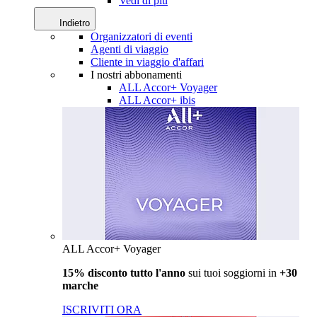
Vedi di più
Indietro
Organizzatori di eventi
Agenti di viaggio
Cliente in viaggio d'affari
I nostri abbonamenti
ALL Accor+ Voyager
ALL Accor+ ibis
ALL Accor+ Voyager
15% disconto tutto l'anno
sui tuoi soggiorni in
+30
marche
ISCRIVITI ORA