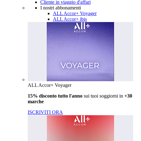
Cliente in viaggio d'affari
I nostri abbonamenti
ALL Accor+ Voyager
ALL Accor+ ibis
ALL Accor+ Voyager
15% disconto tutto l'anno
sui tuoi soggiorni in
+30
marche
ISCRIVITI ORA