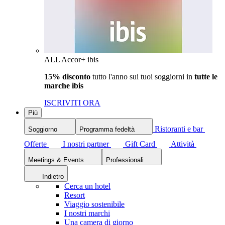
ALL Accor+ ibis
15% disconto
tutto l'anno sui tuoi soggiorni in
tutte le
marche ibis
ISCRIVITI ORA
Più
Ristoranti e bar
Soggiorno
Programma fedeltà
Offerte
I nostri partner
Gift Card
Attività
Meetings & Events
Professionali
Indietro
Cerca un hotel
Resort
Viaggio sostenibile
I nostri marchi
Una camera di giorno