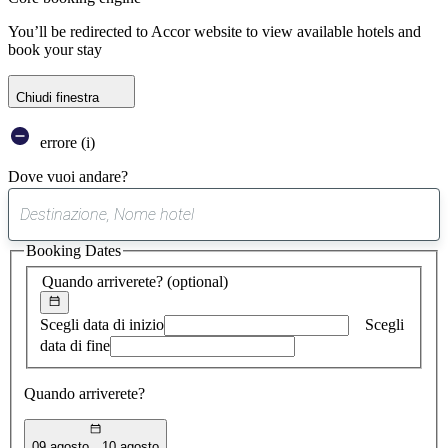
You’ll be redirected to Accor website to view available hotels and
book your stay
Chiudi finestra
errore (i)
Dove vuoi andare?
0
suggerimento
Booking Dates
trovato
Quando arriverete?
(optional)
Scegli data di inizio
Scegli
data di fine
Quando arriverete?
09 agosto
10 agosto