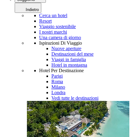
Indietro
Cerca un hotel
Resort
Viaggio sostenibile
I nostri marchi
Una camera di giorno
Ispirazioni Di Viaggio
Nuove aperture
Destinazioni del mese
Viaggi in famiglia
Hotel in montagna
Hotel Per Destinazione
Parigi
Roma
Milano
Londra
Vedi tutte le destinazioni