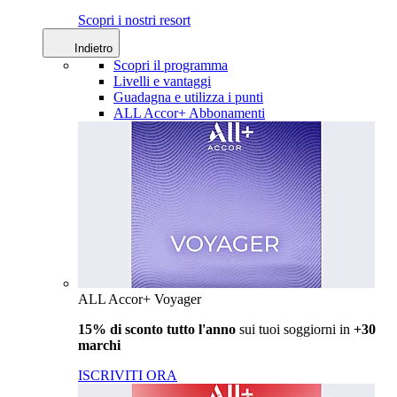
Scopri i nostri resort
Indietro
Scopri il programma
Livelli e vantaggi
Guadagna e utilizza i punti
ALL Accor+ Abbonamenti
ALL Accor+ Voyager
15% di sconto tutto l'anno
sui tuoi soggiorni in
+30
marchi
ISCRIVITI ORA