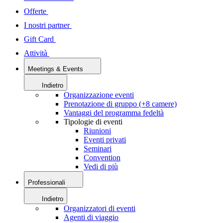
Offerte
I nostri partner
Gift Card
Attività
Meetings & Events
Indietro
Organizzazione eventi
Prenotazione di gruppo (+8 camere)
Vantaggi del programma fedeltà
Tipologie di eventi
Riunioni
Eventi privati
Seminari
Convention
Vedi di più
Professionali
Indietro
Organizzatori di eventi
Agenti di viaggio