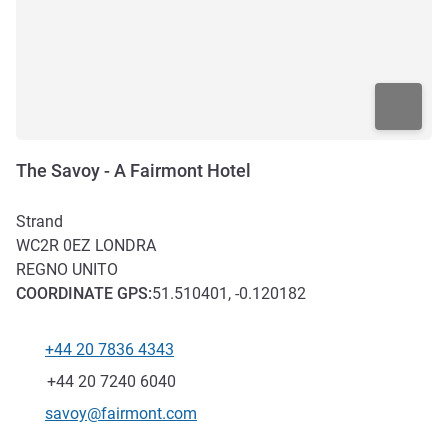
The Savoy - A Fairmont Hotel
Strand
WC2R 0EZ
LONDRA
REGNO UNITO
COORDINATE
GPS
:
51.510401, -0.120182
+44 20 7836 4343
Telefono
Fax
+44 20 7240 6040
E-mail di contatto
savoy@fairmont.com