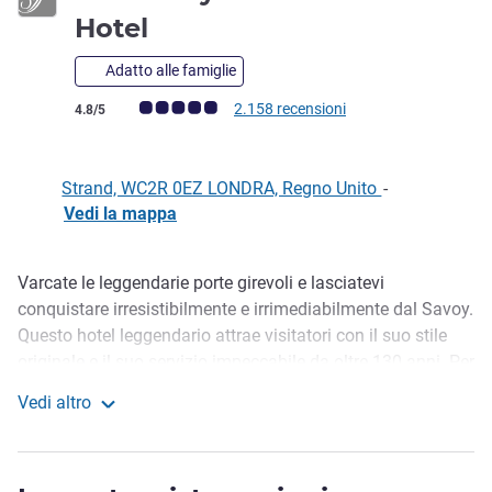
5 stelle
Hotel
Adatto alle famiglie
Giudizio clienti (Valutazione ALL)
2.158 recensioni
4.8/5
Strand, WC2R 0EZ LONDRA, Regno Unito
-
Vedi la mappa
Varcate le leggendarie porte girevoli e lasciatevi
Descrizione
conquistare irresistibilmente e irrimediabilmente dal Savoy.
Questo hotel leggendario attrae visitatori con il suo stile
originale e il suo servizio impeccabile da oltre 130 anni. Per
un soggiorno autenticamente londinese, ognuna delle 263
Vedi altro
camere e suite, molte con impareggiabili viste sul fiume,
The Savoy - A Fairmont Hotel
offre una cornice glamour, dai sontuosi arredi Art Déco agli
eleganti tocchi edoardiani.