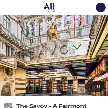
Load
82
The Savoy - A Fairmont