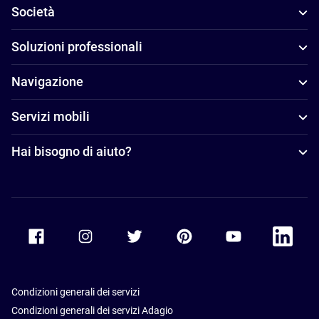
Società
Soluzioni professionali
Navigazione
Servizi mobili
Hai bisogno di aiuto?
Accor Facebook
Accor Instagram
Accor Twitter
Accor Pinterest
Accor Youtube
Accor Li
Condizioni generali dei servizi
Condizioni generali dei servizi Adagio