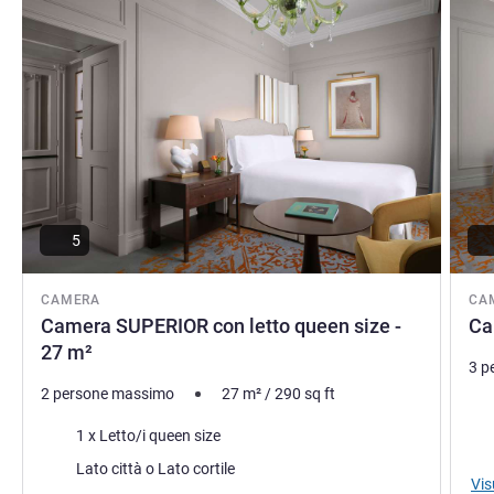
5
CAMERA
CA
Camera SUPERIOR con letto queen size -
Ca
27 m²
3 p
2 persone massimo
27
m²
/
290
sq ft
Bia
Biancheria da letto
1 x Letto/i queen size
Vist
Vista:
Lato città o Lato cortile
Vis