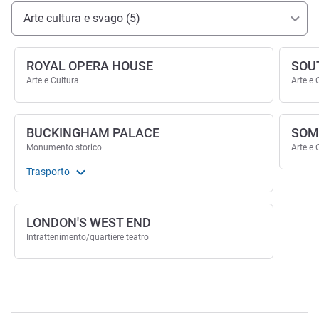
Accesso e trasporti
Arte cultura e svago (5)
ROYAL OPERA HOUSE
SOU
Arte e Cultura
Arte e 
BUCKINGHAM PALACE
SOM
Monumento storico
Arte e 
Trasporto
LONDON'S WEST END
Intrattenimento/quartiere teatro