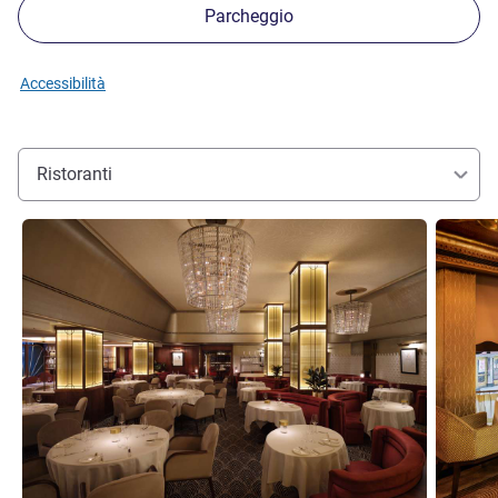
Parcheggio
Accessibilità
Ristoranti
Visualizza dettagli
Visualizz