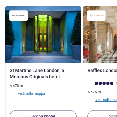
St Martins Lane London, a
Raffles Lond
5 stelle
Morgans Originals hotel
Giudizio clienti (
4
A
470
m
A
676
m
vedi sulla mappa
vedi sulla m
Scopri l'hotel
Scop