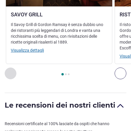
SAVOY GRILL
RIS
Il Savoy Grill di Gordon Ramsay è senza dubbio uno
Il ris
dei ristoranti più leggendari di Londra e vanta una
Gordon
ricchissima scelta di menu, con rivisitazioni delle
offre 
ricette originali risalenti al 1889.
modern
Escoff
Visualizza dettagli
Visual
Pagina
1
di
3
, Ristorante 1 : SAVOY GRILL , Ristorante 2 : 
Precedente - Ristorante
Suc
Le recensioni dei nostri clienti
Recensioni certificate al 100% lasciate da ospiti che hanno