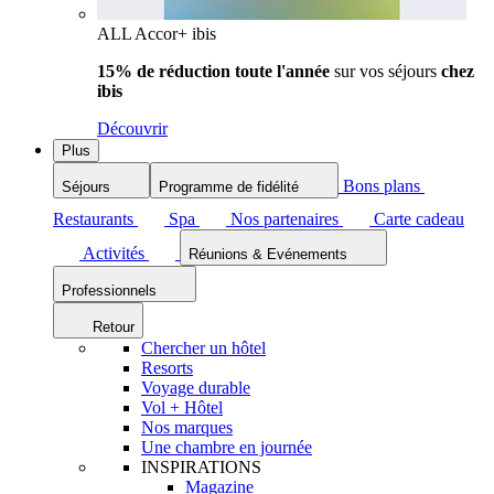
ALL Accor+ ibis
15% de réduction toute l'année
sur vos séjours
chez
ibis
Découvrir
Plus
Bons plans
Séjours
Programme de fidélité
Restaurants
Spa
Nos partenaires
Carte cadeau
Activités
Réunions & Evénements
Professionnels
Retour
Chercher un hôtel
Resorts
Voyage durable
Vol + Hôtel
Nos marques
Une chambre en journée
INSPIRATIONS
Magazine