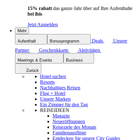
15% rabatt
das ganze Jahr über auf Ihre Aufenthalte
bei ibis
Jetzt Anmelden
Mehr
Deals
Unsere
Aufenthalt
Bonusprogramm
Partner
Geschenkkarte
Aktivitäten
Meetings & Events
Business
Zurück
Hotel suchen
Resorts
Nachhaltiges Reisen
Flug + Hotel
Unsere Marken
Ein Zimmer für den Tag
REISEIDEEN
Magazin
Neueröffnungen
Reiseziele des Monats
Familienausflüge
Entdecken Sie unsere City Guides