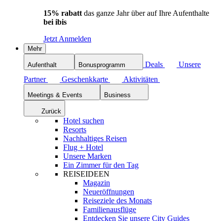
15% rabatt
das ganze Jahr über auf Ihre Aufenthalte
bei ibis
Jetzt Anmelden
Mehr
Deals
Unsere
Aufenthalt
Bonusprogramm
Partner
Geschenkkarte
Aktivitäten
Meetings & Events
Business
Zurück
Hotel suchen
Resorts
Nachhaltiges Reisen
Flug + Hotel
Unsere Marken
Ein Zimmer für den Tag
REISEIDEEN
Magazin
Neueröffnungen
Reiseziele des Monats
Familienausflüge
Entdecken Sie unsere City Guides