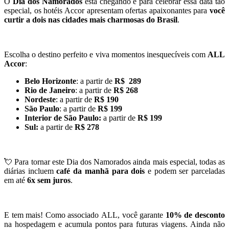
O
Dia dos Namorados
está chegando e para celebrar essa data tão
especial, os hotéis Accor apresentam ofertas apaixonantes para
você
curtir a dois nas cidades mais charmosas do Brasil
.
Escolha o destino perfeito e viva momentos inesquecíveis com
ALL
Accor
:
Belo Horizonte
: a partir de
R$ 289
Rio de Janeiro
: a partir de
R$ 268
Nordeste
: a partir de
R$ 190
São Paulo
: a partir de
R$ 199
Interior de São Paulo:
a partir de
R$ 199
Sul:
a partir de
R$ 278
💘 Para tornar este Dia dos Namorados ainda mais especial, todas as
diárias incluem
café da manhã para dois
e podem ser parceladas
em até
6x sem juros
.
E tem mais! Como associado ALL, você garante
10% de desconto
na hospedagem e acumula pontos para futuras viagens. Ainda não