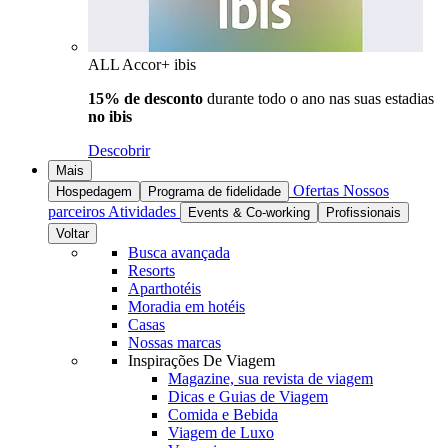
ALL Accor+ ibis
15% de desconto
durante todo o ano nas suas estadias
no ibis
Descobrir
Mais
Ofertas
Nossos
Hospedagem
Programa de fidelidade
parceiros
Atividades
Events & Co-working
Profissionais
Voltar
Busca avançada
Resorts
Aparthotéis
Moradia em hotéis
Casas
Nossas marcas
Inspirações De Viagem
Magazine, sua revista de viagem
Dicas e Guias de Viagem
Comida e Bebida
Viagem de Luxo