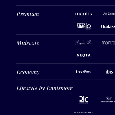
Mantis
Art Series
Premium
Adagio Premium
Thalassa 
Handwritten Collection
Mantra
Midscale
Neqta
BreakFree
Ibis
Economy
Lifestyle by Ennismore
21C
31 hours h
Morgans Originals