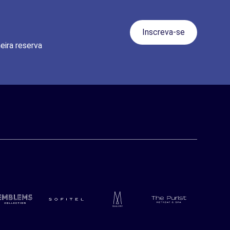
Inscreva-se
eira reserva
blems
Sofitel
M gallery
The Purist