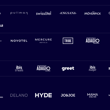
Pullman
Swissotel
Angsana
Mövenpick
Ga
Sea & Spa
Novotel
Mercure
Tribe
Adagio
Ca
Ibis styles
Agagio access
Greet
ibis Budget
Ho
otels
Delano
Hyde
Jo&Joe
Mama shelter
Mo