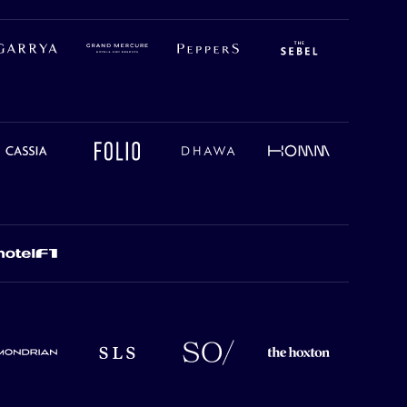
rrya
Grand mercure
Peppers
The Sebel
ssia
Folio
Dhawa
Homm
tel F7
ndrian
SLS
SO Sofitel
The Hoxton