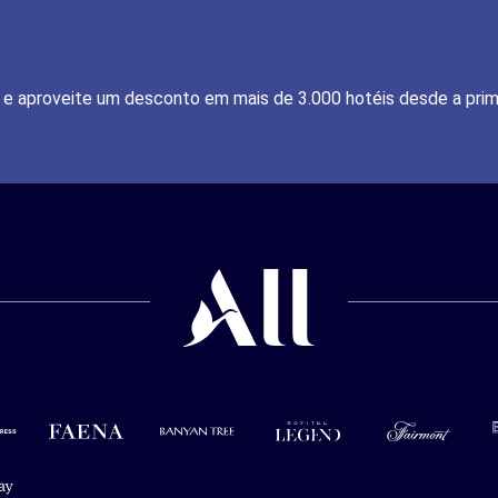
e aproveite um desconto em mais de 3.000 hotéis desde a prim
press
Faena
Banyan tree
Sofitel legend
Fairmont
Em
ay