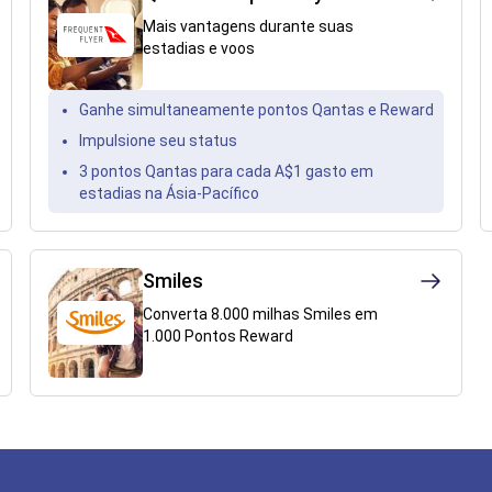
Mais vantagens durante suas
estadias e voos
Ganhe simultaneamente pontos Qantas e Reward
Impulsione seu status
3 pontos Qantas para cada A$1 gasto em
estadias na Ásia-Pacífico
Smiles
Converta 8.000 milhas Smiles em
1.000 Pontos Reward