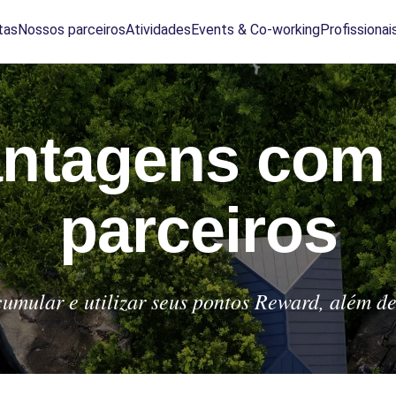
tas
Nossos parceiros
Atividades
Events & Co-working
Profissionai
antagens com
parceiros
umular e utilizar seus pontos Reward, além de