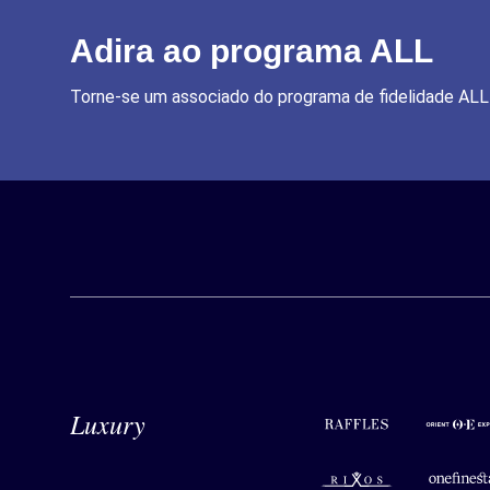
Adira ao programa ALL
Torne-se um associado do programa de fidelidade ALL 
Raffles
Orient Ex
Luxury
Rixos
onefinest