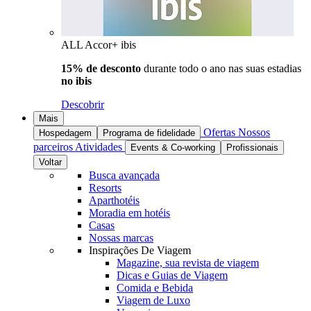
ALL Accor+ ibis
15% de desconto
durante todo o ano nas suas estadias
no ibis
Descobrir
Mais
Ofertas
Nossos
Hospedagem
Programa de fidelidade
parceiros
Atividades
Events & Co-working
Profissionais
Voltar
Busca avançada
Resorts
Aparthotéis
Moradia em hotéis
Casas
Nossas marcas
Inspirações De Viagem
Magazine, sua revista de viagem
Dicas e Guias de Viagem
Comida e Bebida
Viagem de Luxo