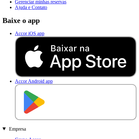
Gerenciar minhas reservas
Ajuda e Contato
Baixe o app
Accor iOS app
Accor Android app
D
I
S
P
O
N
Í
V
E
L
N
O
Empresa