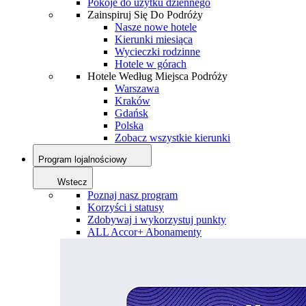
Pokoje do użytku dziennego
Zainspiruj Się Do Podróży
Nasze nowe hotele
Kierunki miesiąca
Wycieczki rodzinne
Hotele w górach
Hotele Według Miejsca Podróży
Warszawa
Kraków
Gdańsk
Polska
Zobacz wszystkie kierunki
Program lojalnościowy
Wstecz
Poznaj nasz program
Korzyści i statusy
Zdobywaj i wykorzystuj punkty
ALL Accor+ Abonamenty