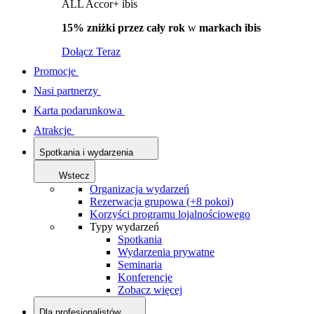
ALL Accor+ ibis
15% zniżki przez cały rok
w
markach ibis
Dołącz Teraz
Promocje
Nasi partnerzy
Karta podarunkowa
Atrakcje
Spotkania i wydarzenia
Wstecz
Organizacja wydarzeń
Rezerwacja grupowa (+8 pokoi)
Korzyści programu lojalnościowego
Typy wydarzeń
Spotkania
Wydarzenia prywatne
Seminaria
Konferencje
Zobacz więcej
Dla profesjonalistów