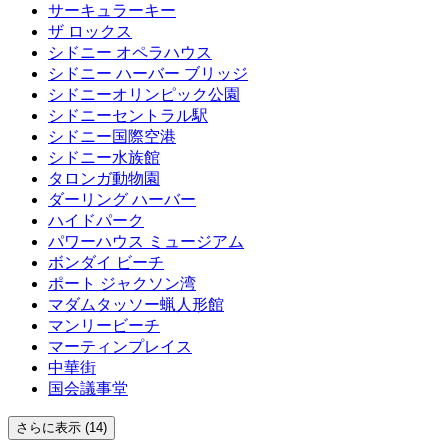
サーキュラーキー
ザ ロックス
シドニー オペラハウス
シドニー ハーバー ブリッジ
シドニーオリンピック公園
シドニーセントラル駅
シドニー国際空港
シドニー水族館
タロンガ動物園
ダーリング ハーバー
ハイドパーク
パワーハウス ミュージアム
ボンダイ ビーチ
ポート ジャクソン湾
マダムタッソー蝋人形館
マンリービーチ
マーティンプレイス
中華街
国会議事堂
さらに表示 (14)