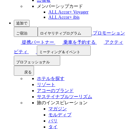
出張者
メンバーシップカード
ALL Accor+ Voyager
ALL Accor+ ibis
追加で
プロモーション
ご宿泊
ロイヤリティプログラム
提携パートナー
乗車を予約する
アクティ
ビティ
ミーティング＆イベント
プロフェッショナル
戻る
ホテルを探す
リゾート
アコーのブランド
サステイナブルツーリズム
旅のインスピレーション
マガジン
モルディブ
バリ
タイ