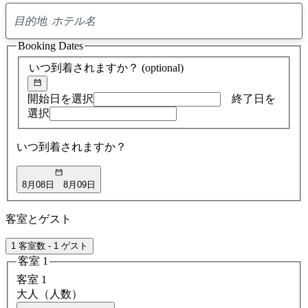
0
ア
Booking Dates
ド
バ
いつ到着されますか？
(optional)
イ
ス
の
開始日を選択
終了日を
検
選択
索
結
いつ到着されますか？
果
8月08日
8月09日
客室とゲスト
1 客室数 - 1 ゲスト
客室 1
客室 1
大人（人数）