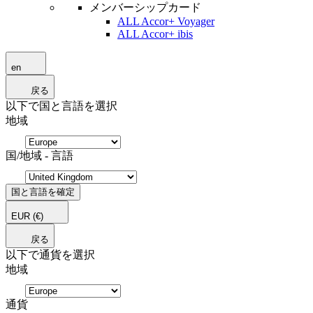
メンバーシップカード
ALL Accor+ Voyager
ALL Accor+ ibis
en
戻る
以下で国と言語を選択
地域
国/地域 - 言語
国と言語を確定
EUR
(€)
戻る
以下で通貨を選択
地域
通貨