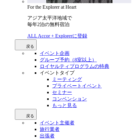
For the Explorer at Heart
アジア太平洋地域で
毎年2泊の無料宿泊
ALL Accor + Explorerに登録
戻る
イベント企画
グループ予約（8室以上）
ロイヤルティプログラムの特典
イベントタイプ
ミーティング
プライベートイベント
セミナー
コンベンション
もっと見る
戻る
イベント主催者
旅行業者
出張者