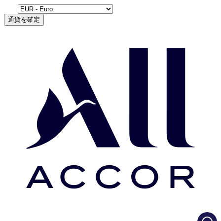
通貨を確定
Load