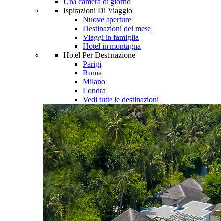
Una camera di giorno
Ispirazioni Di Viaggio
Nuove aperture
Destinazioni del mese
Viaggi in famiglia
Hotel in montagna
Hotel Per Destinazione
Parigi
Roma
Milano
Londra
Vedi tutte le destinazioni