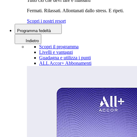
Tutto ciò che devi fare è rilassarti
Fermati. Rilassati. Allontanati dallo stress. E ripeti.
Scopri i nostri resort
Programma fedeltà
Indietro
Scopri il programma
Livelli e vantaggi
Guadagna e utilizza i punti
ALL Accor+ Abbonamenti