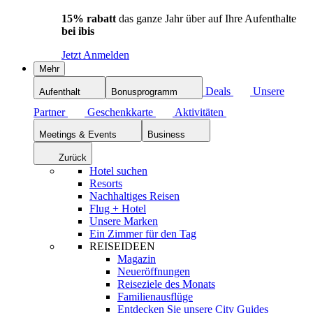
15% rabatt
das ganze Jahr über auf Ihre Aufenthalte
bei ibis
Jetzt Anmelden
Mehr
Deals
Unsere
Aufenthalt
Bonusprogramm
Partner
Geschenkkarte
Aktivitäten
Meetings & Events
Business
Zurück
Hotel suchen
Resorts
Nachhaltiges Reisen
Flug + Hotel
Unsere Marken
Ein Zimmer für den Tag
REISEIDEEN
Magazin
Neueröffnungen
Reiseziele des Monats
Familienausflüge
Entdecken Sie unsere City Guides