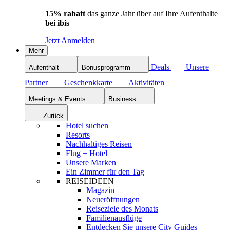
15% rabatt
das ganze Jahr über auf Ihre Aufenthalte
bei ibis
Jetzt Anmelden
Mehr
Deals
Unsere
Aufenthalt
Bonusprogramm
Partner
Geschenkkarte
Aktivitäten
Meetings & Events
Business
Zurück
Hotel suchen
Resorts
Nachhaltiges Reisen
Flug + Hotel
Unsere Marken
Ein Zimmer für den Tag
REISEIDEEN
Magazin
Neueröffnungen
Reiseziele des Monats
Familienausflüge
Entdecken Sie unsere City Guides