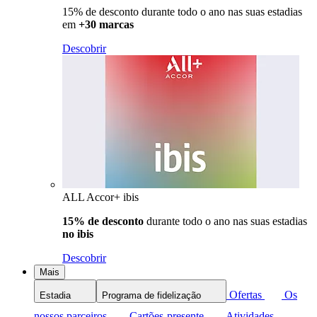
15% de desconto durante todo o ano nas suas estadias
em
+30 marcas
Descobrir
ALL Accor+ ibis
15% de desconto
durante todo o ano nas suas estadias
no ibis
Descobrir
Mais
Ofertas
Os
Estadia
Programa de fidelização
nossos parceiros
Cartões-presente
Atividades