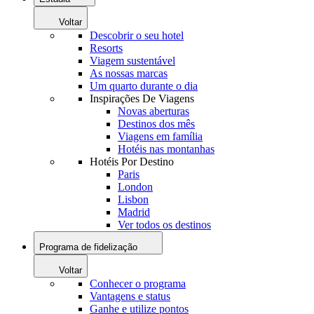
Voltar
Descobrir o seu hotel
Resorts
Viagem sustentável
As nossas marcas
Um quarto durante o dia
Inspirações De Viagens
Novas aberturas
Destinos dos mês
Viagens em família
Hotéis nas montanhas
Hotéis Por Destino
Paris
London
Lisbon
Madrid
Ver todos os destinos
Programa de fidelização
Voltar
Conhecer o programa
Vantagens e status
Ganhe e utilize pontos