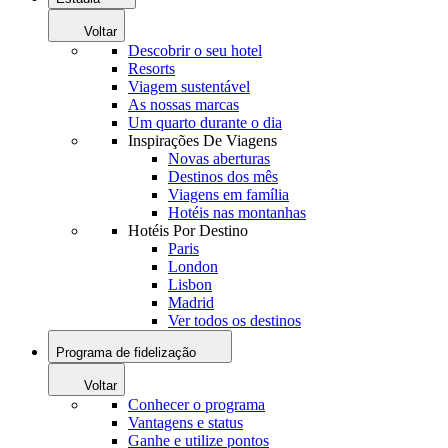
Voltar
Descobrir o seu hotel
Resorts
Viagem sustentável
As nossas marcas
Um quarto durante o dia
Inspirações De Viagens
Novas aberturas
Destinos dos mês
Viagens em família
Hotéis nas montanhas
Hotéis Por Destino
Paris
London
Lisbon
Madrid
Ver todos os destinos
Programa de fidelização
Voltar
Conhecer o programa
Vantagens e status
Ganhe e utilize pontos