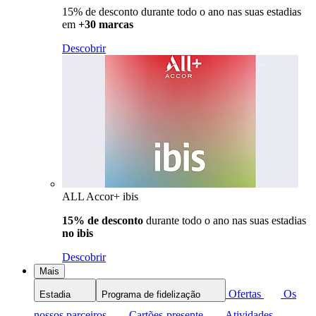
15% de desconto durante todo o ano nas suas estadias
em
+30 marcas
Descobrir
ALL Accor+ ibis
15% de desconto
durante todo o ano nas suas estadias
no ibis
Descobrir
Mais
Ofertas
Os
Estadia
Programa de fidelização
nossos parceiros
Cartões-presente
Atividades