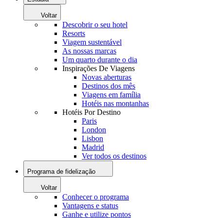
Voltar
Descobrir o seu hotel
Resorts
Viagem sustentável
As nossas marcas
Um quarto durante o dia
Inspirações De Viagens
Novas aberturas
Destinos dos mês
Viagens em família
Hotéis nas montanhas
Hotéis Por Destino
Paris
London
Lisbon
Madrid
Ver todos os destinos
Programa de fidelização
Voltar
Conhecer o programa
Vantagens e status
Ganhe e utilize pontos