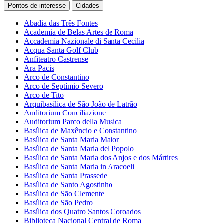
Pontos de interesse
Cidades
Abadia das Três Fontes
Academia de Belas Artes de Roma
Accademia Nazionale di Santa Cecilia
Acqua Santa Golf Club
Anfiteatro Castrense
Ara Pacis
Arco de Constantino
Arco de Septímio Severo
Arco de Tito
Arquibasílica de São João de Latrão
Auditorium Conciliazione
Auditorium Parco della Musica
Basílica de Maxêncio e Constantino
Basílica de Santa Maria Maior
Basílica de Santa Maria del Popolo
Basílica de Santa Maria dos Anjos e dos Mártires
Basílica de Santa Maria in Aracoeli
Basílica de Santa Prassede
Basílica de Santo Agostinho
Basílica de São Clemente
Basílica de São Pedro
Basílica dos Quatro Santos Coroados
Biblioteca Nacional Central de Roma