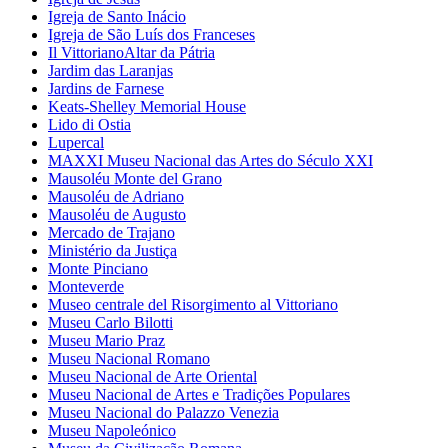
Igreja de Santo Inácio
Igreja de São Luís dos Franceses
Il VittorianoAltar da Pátria
Jardim das Laranjas
Jardins de Farnese
Keats-Shelley Memorial House
Lido di Ostia
Lupercal
MAXXI Museu Nacional das Artes do Século XXI
Mausoléu Monte del Grano
Mausoléu de Adriano
Mausoléu de Augusto
Mercado de Trajano
Ministério da Justiça
Monte Pinciano
Monteverde
Museo centrale del Risorgimento al Vittoriano
Museu Carlo Bilotti
Museu Mario Praz
Museu Nacional Romano
Museu Nacional de Arte Oriental
Museu Nacional de Artes e Tradições Populares
Museu Nacional do Palazzo Venezia
Museu Napoleónico