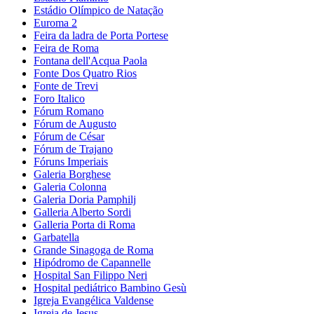
Estádio Olímpico de Natação
Euroma 2
Feira da ladra de Porta Portese
Feira de Roma
Fontana dell'Acqua Paola
Fonte Dos Quatro Rios
Fonte de Trevi
Foro Italico
Fórum Romano
Fórum de Augusto
Fórum de César
Fórum de Trajano
Fóruns Imperiais
Galeria Borghese
Galeria Colonna
Galeria Doria Pamphilj
Galleria Alberto Sordi
Galleria Porta di Roma
Garbatella
Grande Sinagoga de Roma
Hipódromo de Capannelle
Hospital San Filippo Neri
Hospital pediátrico Bambino Gesù
Igreja Evangélica Valdense
Igreja de Jesus