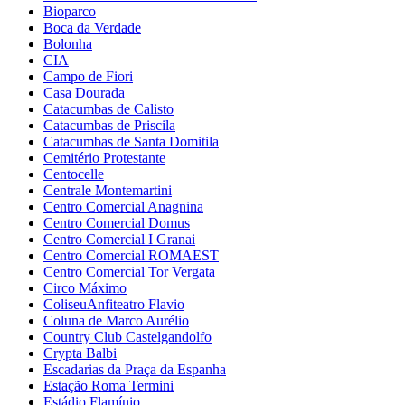
Bioparco
Boca da Verdade
Bolonha
CIA
Campo de Fiori
Casa Dourada
Catacumbas de Calisto
Catacumbas de Priscila
Catacumbas de Santa Domitila
Cemitério Protestante
Centocelle
Centrale Montemartini
Centro Comercial Anagnina
Centro Comercial Domus
Centro Comercial I Granai
Centro Comercial ROMAEST
Centro Comercial Tor Vergata
Circo Máximo
ColiseuAnfiteatro Flavio
Coluna de Marco Aurélio
Country Club Castelgandolfo
Crypta Balbi
Escadarias da Praça da Espanha
Estação Roma Termini
Estádio Flamínio