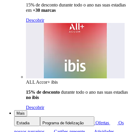
15% de desconto durante todo o ano nas suas estadias
em
+30 marcas
Descobrir
ALL Accor+ ibis
15% de desconto
durante todo o ano nas suas estadias
no ibis
Descobrir
Mais
Ofertas
Os
Estadia
Programa de fidelização
nossos parceiros
Cartões-presente
Atividades