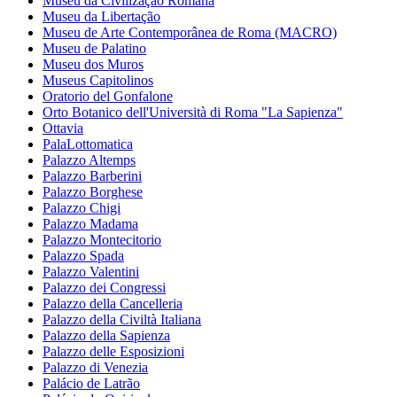
Museu da Civilização Romana
Museu da Libertação
Museu de Arte Contemporânea de Roma (MACRO)
Museu de Palatino
Museu dos Muros
Museus Capitolinos
Oratorio del Gonfalone
Orto Botanico dell'Università di Roma "La Sapienza"
Ottavia
PalaLottomatica
Palazzo Altemps
Palazzo Barberini
Palazzo Borghese
Palazzo Chigi
Palazzo Madama
Palazzo Montecitorio
Palazzo Spada
Palazzo Valentini
Palazzo dei Congressi
Palazzo della Cancelleria
Palazzo della Civiltà Italiana
Palazzo della Sapienza
Palazzo delle Esposizioni
Palazzo di Venezia
Palácio de Latrão