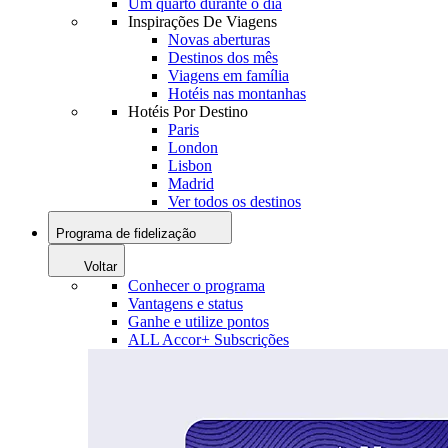
Um quarto durante o dia
Inspirações De Viagens
Novas aberturas
Destinos dos mês
Viagens em família
Hotéis nas montanhas
Hotéis Por Destino
Paris
London
Lisbon
Madrid
Ver todos os destinos
Programa de fidelização
Voltar
Conhecer o programa
Vantagens e status
Ganhe e utilize pontos
ALL Accor+ Subscrições