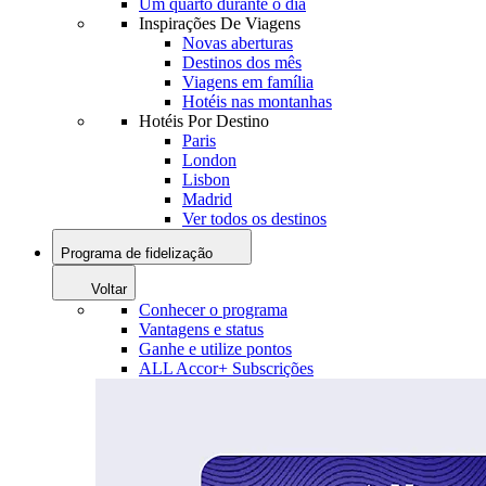
Um quarto durante o dia
Inspirações De Viagens
Novas aberturas
Destinos dos mês
Viagens em família
Hotéis nas montanhas
Hotéis Por Destino
Paris
London
Lisbon
Madrid
Ver todos os destinos
Programa de fidelização
Voltar
Conhecer o programa
Vantagens e status
Ganhe e utilize pontos
ALL Accor+ Subscrições