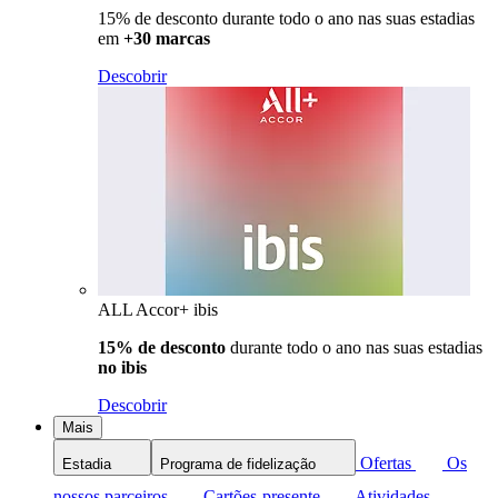
15% de desconto durante todo o ano nas suas estadias
em
+30 marcas
Descobrir
ALL Accor+ ibis
15% de desconto
durante todo o ano nas suas estadias
no ibis
Descobrir
Mais
Ofertas
Os
Estadia
Programa de fidelização
nossos parceiros
Cartões-presente
Atividades