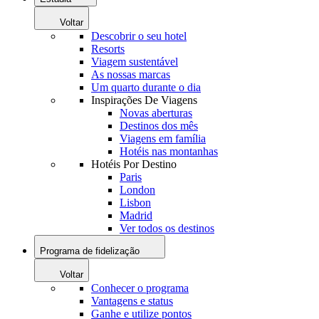
Voltar
Descobrir o seu hotel
Resorts
Viagem sustentável
As nossas marcas
Um quarto durante o dia
Inspirações De Viagens
Novas aberturas
Destinos dos mês
Viagens em família
Hotéis nas montanhas
Hotéis Por Destino
Paris
London
Lisbon
Madrid
Ver todos os destinos
Programa de fidelização
Voltar
Conhecer o programa
Vantagens e status
Ganhe e utilize pontos