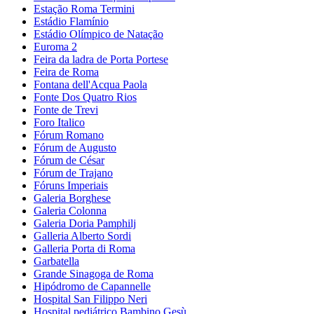
Estação Roma Termini
Estádio Flamínio
Estádio Olímpico de Natação
Euroma 2
Feira da ladra de Porta Portese
Feira de Roma
Fontana dell'Acqua Paola
Fonte Dos Quatro Rios
Fonte de Trevi
Foro Italico
Fórum Romano
Fórum de Augusto
Fórum de César
Fórum de Trajano
Fóruns Imperiais
Galeria Borghese
Galeria Colonna
Galeria Doria Pamphilj
Galleria Alberto Sordi
Galleria Porta di Roma
Garbatella
Grande Sinagoga de Roma
Hipódromo de Capannelle
Hospital San Filippo Neri
Hospital pediátrico Bambino Gesù