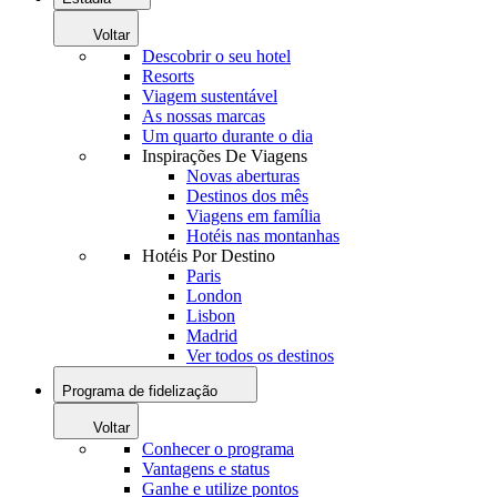
Voltar
Descobrir o seu hotel
Resorts
Viagem sustentável
As nossas marcas
Um quarto durante o dia
Inspirações De Viagens
Novas aberturas
Destinos dos mês
Viagens em família
Hotéis nas montanhas
Hotéis Por Destino
Paris
London
Lisbon
Madrid
Ver todos os destinos
Programa de fidelização
Voltar
Conhecer o programa
Vantagens e status
Ganhe e utilize pontos