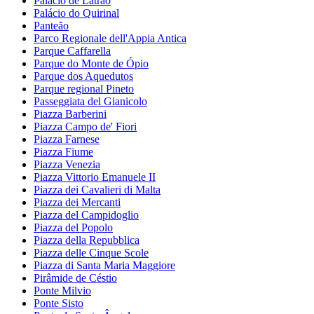
Palácio de Latrão
Palácio do Quirinal
Panteão
Parco Regionale dell'Appia Antica
Parque Caffarella
Parque do Monte de Ópio
Parque dos Aquedutos
Parque regional Pineto
Passeggiata del Gianicolo
Piazza Barberini
Piazza Campo de' Fiori
Piazza Farnese
Piazza Fiume
Piazza Venezia
Piazza Vittorio Emanuele II
Piazza dei Cavalieri di Malta
Piazza dei Mercanti
Piazza del Campidoglio
Piazza del Popolo
Piazza della Repubblica
Piazza delle Cinque Scole
Piazza di Santa Maria Maggiore
Pirâmide de Céstio
Ponte Milvio
Ponte Sisto