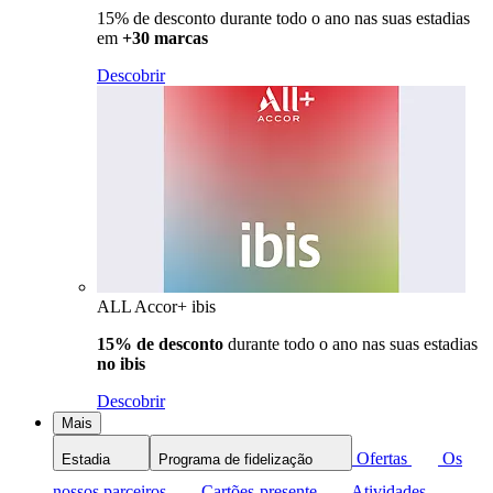
15% de desconto durante todo o ano nas suas estadias
em
+30 marcas
Descobrir
ALL Accor+ ibis
15% de desconto
durante todo o ano nas suas estadias
no ibis
Descobrir
Mais
Ofertas
Os
Estadia
Programa de fidelização
nossos parceiros
Cartões-presente
Atividades