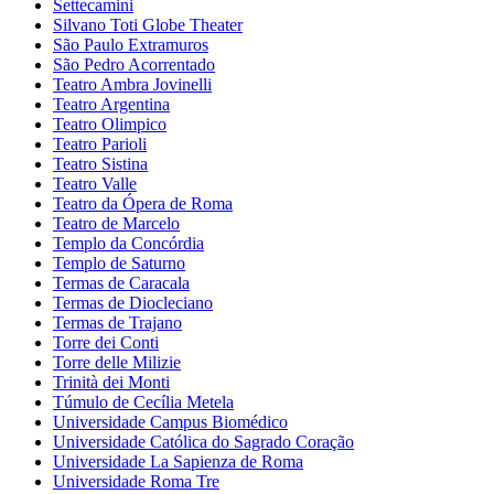
Settecamini
Silvano Toti Globe Theater
São Paulo Extramuros
São Pedro Acorrentado
Teatro Ambra Jovinelli
Teatro Argentina
Teatro Olimpico
Teatro Parioli
Teatro Sistina
Teatro Valle
Teatro da Ópera de Roma
Teatro de Marcelo
Templo da Concórdia
Templo de Saturno
Termas de Caracala
Termas de Diocleciano
Termas de Trajano
Torre dei Conti
Torre delle Milizie
Trinità dei Monti
Túmulo de Cecília Metela
Universidade Campus Biomédico
Universidade Católica do Sagrado Coração
Universidade La Sapienza de Roma
Universidade Roma Tre