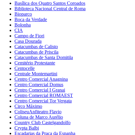
Basílica dos Quatro Santos Coroados
Biblioteca Nacional Central de Roma
Bioparco
Boca da Verdade
Bolonha
CIA
Campo de Fiori
Casa Dourada
Catacumbas de Calisto
Catacumbas de Priscila
Catacumbas de Santa Domitila
Cemitério Protestante
Centocelle
Centrale Montemartini
Centro Comercial Anagnina
Centro Comercial Domus
Centro Comercial I Granai
Centro Comercial ROMAEST
Centro Comercial Tor Vergata
Circo Máximo
ColiseuAnfiteatro Flavio
Coluna de Marco Aurélio
Country Club Castelgandolfo
Crypta Balbi
Escadarias da Praça da Espanha