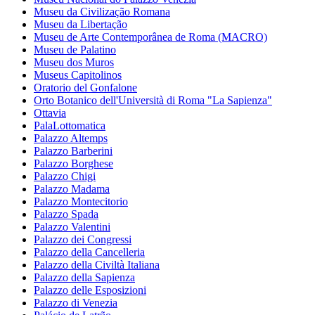
Museu da Civilização Romana
Museu da Libertação
Museu de Arte Contemporânea de Roma (MACRO)
Museu de Palatino
Museu dos Muros
Museus Capitolinos
Oratorio del Gonfalone
Orto Botanico dell'Università di Roma "La Sapienza"
Ottavia
PalaLottomatica
Palazzo Altemps
Palazzo Barberini
Palazzo Borghese
Palazzo Chigi
Palazzo Madama
Palazzo Montecitorio
Palazzo Spada
Palazzo Valentini
Palazzo dei Congressi
Palazzo della Cancelleria
Palazzo della Civiltà Italiana
Palazzo della Sapienza
Palazzo delle Esposizioni
Palazzo di Venezia