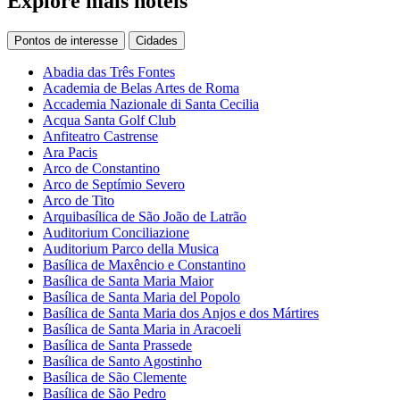
Explore mais hotéis
Pontos de interesse
Cidades
Abadia das Três Fontes
Academia de Belas Artes de Roma
Accademia Nazionale di Santa Cecilia
Acqua Santa Golf Club
Anfiteatro Castrense
Ara Pacis
Arco de Constantino
Arco de Septímio Severo
Arco de Tito
Arquibasílica de São João de Latrão
Auditorium Conciliazione
Auditorium Parco della Musica
Basílica de Maxêncio e Constantino
Basílica de Santa Maria Maior
Basílica de Santa Maria del Popolo
Basílica de Santa Maria dos Anjos e dos Mártires
Basílica de Santa Maria in Aracoeli
Basílica de Santa Prassede
Basílica de Santo Agostinho
Basílica de São Clemente
Basílica de São Pedro