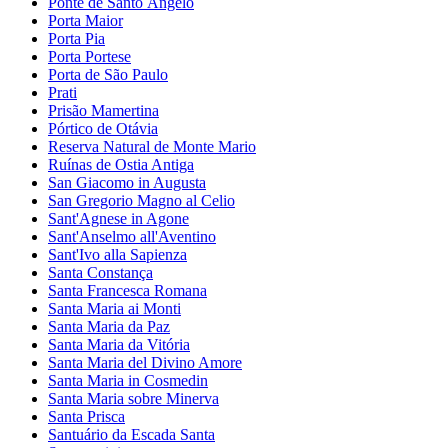
Ponte de Santo Ângelo
Porta Maior
Porta Pia
Porta Portese
Porta de São Paulo
Prati
Prisão Mamertina
Pórtico de Otávia
Reserva Natural de Monte Mario
Ruínas de Ostia Antiga
San Giacomo in Augusta
San Gregorio Magno al Celio
Sant'Agnese in Agone
Sant'Anselmo all'Aventino
Sant'Ivo alla Sapienza
Santa Constança
Santa Francesca Romana
Santa Maria ai Monti
Santa Maria da Paz
Santa Maria da Vitória
Santa Maria del Divino Amore
Santa Maria in Cosmedin
Santa Maria sobre Minerva
Santa Prisca
Santuário da Escada Santa