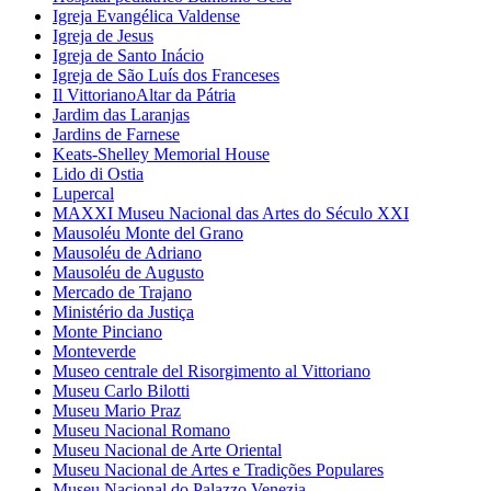
Igreja Evangélica Valdense
Igreja de Jesus
Igreja de Santo Inácio
Igreja de São Luís dos Franceses
Il VittorianoAltar da Pátria
Jardim das Laranjas
Jardins de Farnese
Keats-Shelley Memorial House
Lido di Ostia
Lupercal
MAXXI Museu Nacional das Artes do Século XXI
Mausoléu Monte del Grano
Mausoléu de Adriano
Mausoléu de Augusto
Mercado de Trajano
Ministério da Justiça
Monte Pinciano
Monteverde
Museo centrale del Risorgimento al Vittoriano
Museu Carlo Bilotti
Museu Mario Praz
Museu Nacional Romano
Museu Nacional de Arte Oriental
Museu Nacional de Artes e Tradições Populares
Museu Nacional do Palazzo Venezia