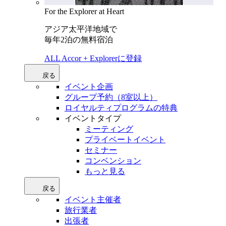
For the Explorer at Heart
アジア太平洋地域で
毎年2泊の無料宿泊
ALL Accor + Explorerに登録
戻る
イベント企画
グループ予約（8室以上）
ロイヤルティプログラムの特典
イベントタイプ
ミーティング
プライベートイベント
セミナー
コンベンション
もっと見る
戻る
イベント主催者
旅行業者
出張者