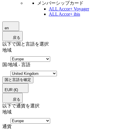
メンバーシップカード
ALL Accor+ Voyager
ALL Accor+ ibis
en
戻る
以下で国と言語を選択
地域
国/地域 - 言語
国と言語を確定
EUR
(€)
戻る
以下で通貨を選択
地域
通貨