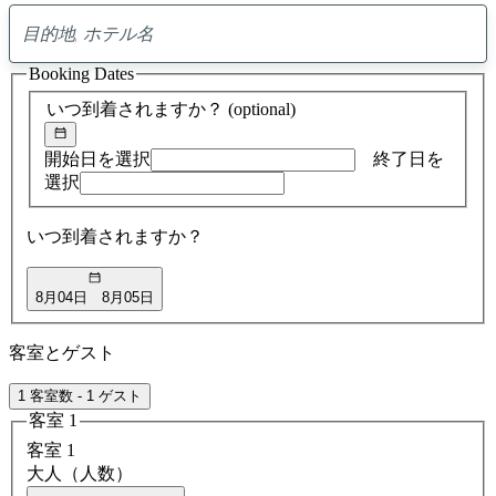
0
ア
Booking Dates
ド
バ
いつ到着されますか？
(optional)
イ
ス
の
開始日を選択
終了日を
検
選択
索
結
いつ到着されますか？
果
8月04日
8月05日
客室とゲスト
1 客室数 - 1 ゲスト
客室 1
客室 1
大人（人数）