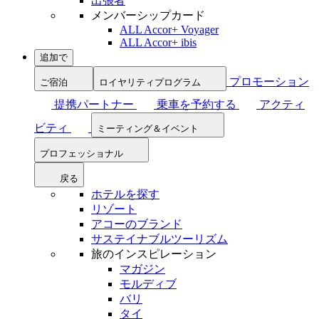
出張者
メンバーシップカード
ALL Accor+ Voyager
ALL Accor+ ibis
追加で
プロモーション
ご宿泊
ロイヤリティプログラム
提携パートナー
乗車を予約する
アクティ
ビティ
ミーティング＆イベント
プロフェッショナル
戻る
ホテルを探す
リゾート
アコーのブランド
サステイナブルツーリズム
旅のインスピレーション
マガジン
モルディブ
バリ
タイ