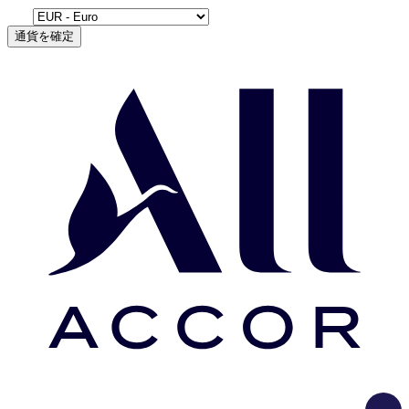
通貨を確定
Load