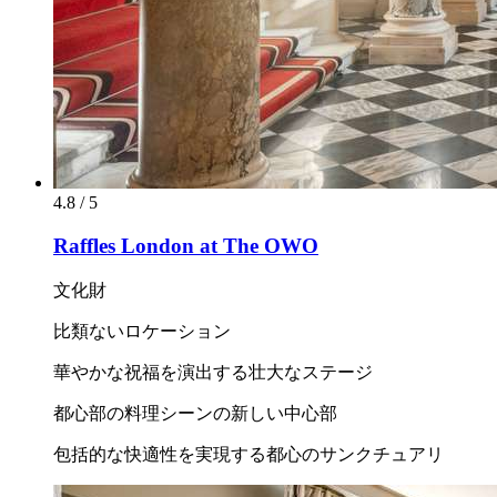
4.8 / 5
Raffles London at The OWO
文化財
比類ないロケーション
華やかな祝福を演出する壮大なステージ
都心部の料理シーンの新しい中心部
包括的な快適性を実現する都心のサンクチュアリ