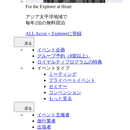
For the Explorer at Heart
アジア太平洋地域で
毎年2泊の無料宿泊
ALL Accor + Explorerに登録
戻る
イベント企画
グループ予約（8室以上）
ロイヤルティプログラムの特典
イベントタイプ
ミーティング
プライベートイベント
セミナー
コンベンション
もっと見る
戻る
イベント主催者
旅行業者
出張者