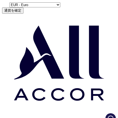
通貨を確定
Load