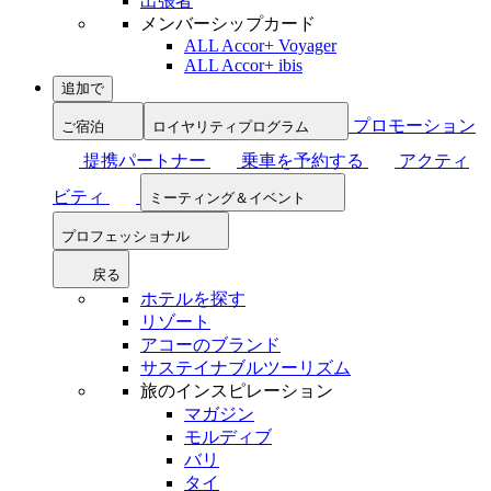
出張者
メンバーシップカード
ALL Accor+ Voyager
ALL Accor+ ibis
追加で
プロモーション
ご宿泊
ロイヤリティプログラム
提携パートナー
乗車を予約する
アクティ
ビティ
ミーティング＆イベント
プロフェッショナル
戻る
ホテルを探す
リゾート
アコーのブランド
サステイナブルツーリズム
旅のインスピレーション
マガジン
モルディブ
バリ
タイ