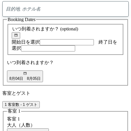
0
ア
Booking Dates
ド
バ
いつ到着されますか？
(optional)
イ
ス
の
開始日を選択
終了日を
検
選択
索
結
いつ到着されますか？
果
8月04日
8月05日
客室とゲスト
1 客室数 - 1 ゲスト
客室 1
客室 1
大人（人数）