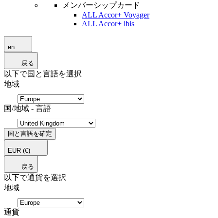
メンバーシップカード
ALL Accor+ Voyager
ALL Accor+ ibis
en
戻る
以下で国と言語を選択
地域
国/地域 - 言語
国と言語を確定
EUR
(€)
戻る
以下で通貨を選択
地域
通貨