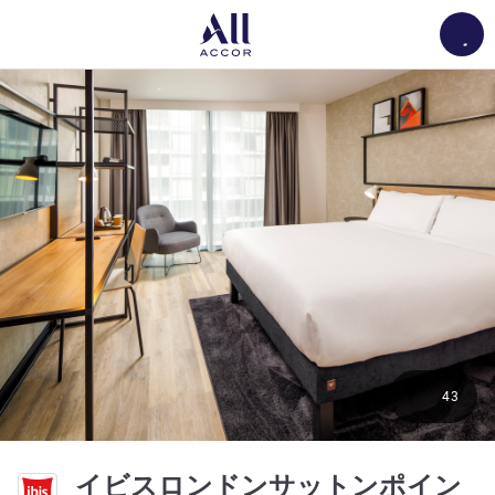
Load
43
イビスロンドンサットンポイン