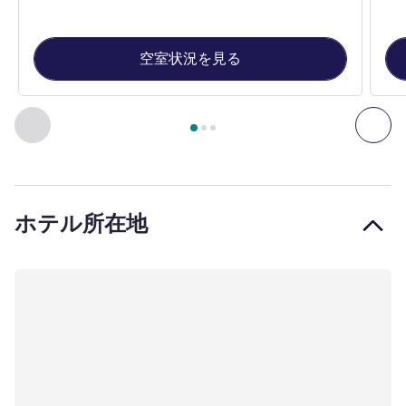
空室状況を見る
3
ページ中
1
ページ
, 客室 1 : スタンダードルーム、ダブルベ
前に戻る - 客室
次へ
ホテル所在地