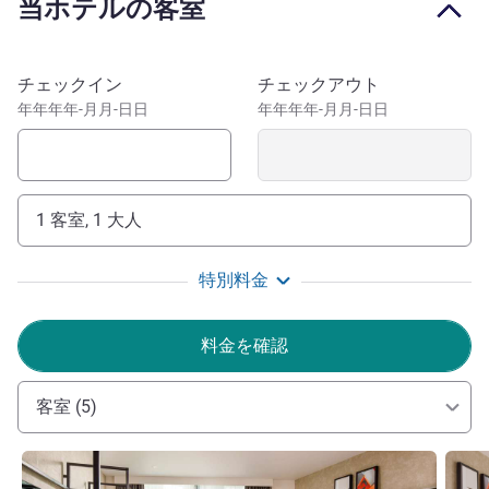
当ホテルの客室
ます。どうぞお楽しみください。
This new ibis hotel is just 12 miles from Central London,
with connecting trains from Sutton Station in just 30
このホテルを予約
チェックイン
チェックアウト
minutes. It's also just 30 minutes' drive to Gatwick Airport,
年年年年-月月-日日
年年年年-月月-日日
and 45 to Heathrow, making it an ideal choice for a short
stopover. During your stay, enjoy the best of Sutton right on
your doorstep. Many of the area's best restaurants, bars,
and shops are a short walk from the ibis Sutton Point. Or
1 客室, 1 大人
enjoy Surrey Hills Area of Outstanding Natural Beauty, just
11 miles away.
特別料金
イビスロンドンサットンポイントへようこそ。ビジネス
旅行のお客さまにも、リラックスした時間を過ごしたいお
料金を確認
客さまにも、当ホテルでご自宅のようにおくつろぎいただ
けるよう、スタッフ一同全力を尽くしてサービスを提供さ
客室 (5)
せていただきます。お客さまのお越しをお待ちしておりま
す
詳細を表示
詳細
Claire Barrowclough ホテル経営