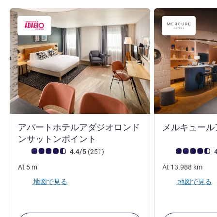
アパートホテルアダジオロンド
メルキュール
4 つ星
ンサットンポイント
お客さまの声 (確認済みレビュー アコーホテルズ)
件のレビュー
お客さまの声 (確
4.4/5
(251
)
4
At
5
m
At
13.988
km
地図で見る
地図で見る