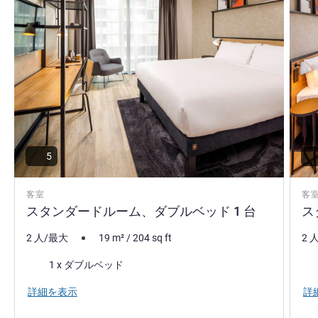
5
客室
客
スタンダードルーム、ダブルベッド 1 台
ス
2 人/最大
19
m²
/
204
sq ft
2 
寝具
寝
1 x ダブルベッド
詳細を表示
詳