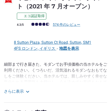
3 つ
ト（2021 年 7 月オープン）
エコ認証取得
お客さまの声 (確認済みレビュー アコーホテルズ)
574 件のレビュー
4.3/5
8 Sutton Plaza, Sutton Ct Road, Sutton, SM1
4FS ロンドン, イギリス
-
地図を表示
細部まで行き届きた、モダンでお手頃価格の当ホテルをご
説明
利用ください。くつろいだ、活気溢れるモダンなおもてな
しをご体験ください。当ホテルでは、親しみやすく幸せな
気分なれる雰囲気を大切にし、心を込めてお客様をおもて
なししています。ホテルロビーから最上階まで、スタッフ
さらに表示
は清潔な環境を確保するために、昼夜を問わず、全力を尽
イビスロンドンサットンポイント（2021 年 7 月オー
くしています。ホテル敷地内のカフェ「チャーリーズコー
ナー」、バー、心のこもったご朝食を毎朝ご用意しており