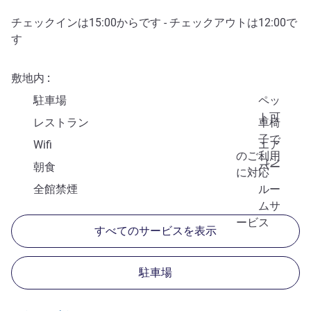
チェックインは
15:00
からです - チェックアウトは
12:00
で
す
敷地内
駐車場
ペッ
ト可
レストラン
車椅
子で
Wifi
エア
のご利用
コン
朝食
バー
に対応
全館禁煙
ルー
ムサ
ービス
すべてのサービスを表示
駐車場