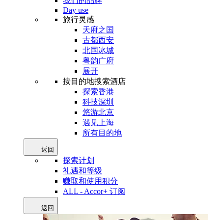
我们的品牌
Day use
旅行灵感
天府之国
古都西安
北国冰城
粤韵广府
展开
按目的地搜索酒店
探索香港
科技深圳
悠游北京
遇见上海
所有目的地
返回
探索计划
礼遇和等级
赚取和使用积分
ALL - Accor+ 订阅
返回