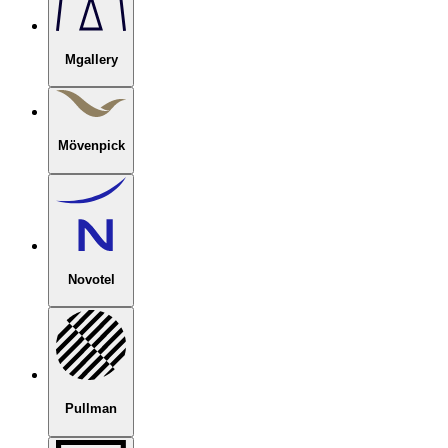
Mgallery
Mövenpick
Novotel
Pullman