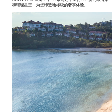
和璀璨星空，为您缔造地标级的奢享体验。