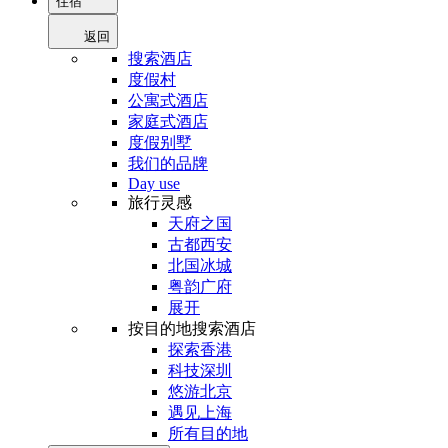
住宿
返回
搜索酒店
度假村
公寓式酒店
家庭式酒店
度假别墅
我们的品牌
Day use
旅行灵感
天府之国
古都西安
北国冰城
粤韵广府
展开
按目的地搜索酒店
探索香港
科技深圳
悠游北京
遇见上海
所有目的地