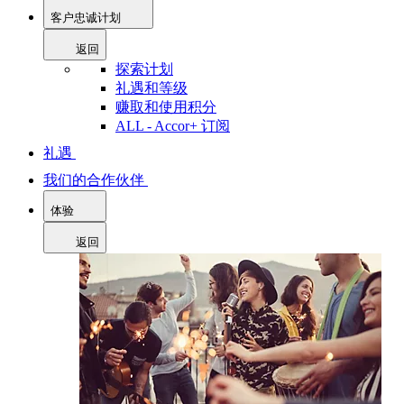
客户忠诚计划
返回
探索计划
礼遇和等级
赚取和使用积分
ALL - Accor+ 订阅
礼遇
我们的合作伙伴
体验
返回