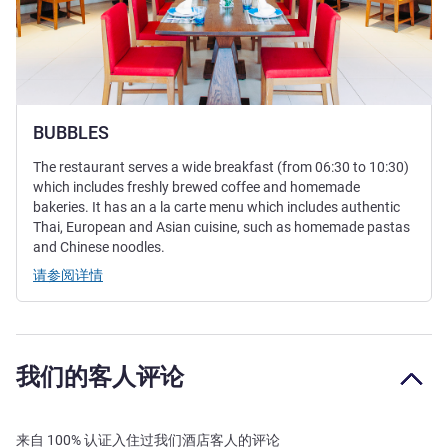
BUBBLES
The restaurant serves a wide breakfast (from 06:30 to 10:30)
which includes freshly brewed coffee and homemade
bakeries. It has an a la carte menu which includes authentic
Thai, European and Asian cuisine, such as homemade pastas
and Chinese noodles.
请参阅详情
我们的客人评论
来自 100% 认证入住过我们酒店客人的评论