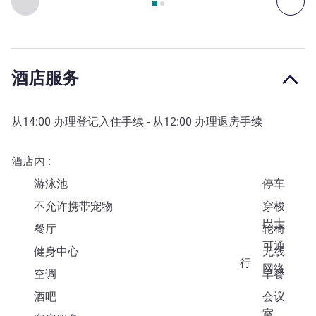
上一个 - 艺术、文化和娱乐
下一
酒店服务
从
14:00
办理登记入住手续 - 从
12:00
办理退房手续
酒店内
游泳池
停车
不允许携带宠物
穿梭
巴士
餐厅
轮椅
可通
健身中心
无线
行
网络
空调
早餐
酒吧
会议
室