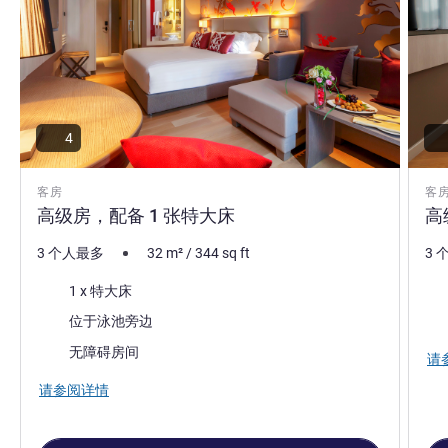
4
客房
客
高级房，配备 1 张特大床
高
3 个人最多
32
m²
/
344
sq ft
3 
床上用品
床
1 x 特大床
景色:
景色
位于泳池旁边
无障碍房间
请
请参阅详情