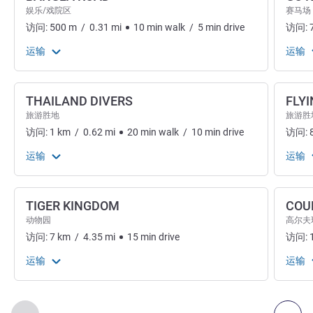
娱乐/戏院区
赛马场
访问:
500
m
/
0.31
mi
10
min
walk
/
5
min
drive
访问:
运输
运输
THAILAND DIVERS
FLY
旅游胜地
旅游胜
访问:
1
km
/
0.62
mi
20
min
walk
/
10
min
drive
访问:
运输
运输
TIGER KINGDOM
COU
动物园
高尔夫
访问:
7
km
/
4.35
mi
15
min
drive
访问:
运输
运输
第
1
页，共
2
页
, 艺术、文化和娱乐 1 :, 艺术、文化和娱乐 2 :