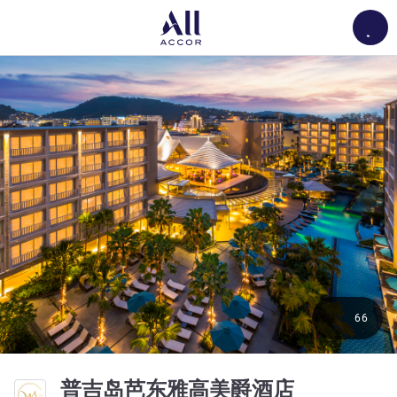
Load
66
5 星
普吉岛芭东雅高美爵酒店