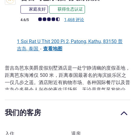
家庭友好
获得生态认证
客户意见评级 (ALL 评级)
1,468 评论
4.6/5
1 Soi Rat U Thit 200 Pi 2, Patong, Kathu, 83150 普
吉岛, 泰国
-
查看地图
普吉岛芭东美爵度假别墅酒店是一处宁静清幽的度假圣地，
描述
距离芭东海滩仅 500 米，距离泰国最著名的海滨娱乐区之
一仅几步之遥。酒店附近有购物市场、各种国际餐厅以及普
吉岛众多最令人兴奋的夜生活场所。无论是意气风发的少
年、全体出游的家庭还是只是想一起享受美好时光的朋友，
这家度假酒店都是您的理想选择。
我们的客房
普吉岛热门的芭东海滩被广泛认为是亚洲最受推崇的目的地
之一。芭东拥有白色的沙滩、娱乐场所、购物商场和当地的
文化遗产，一定能为您带来惊喜与愉悦。
预订此酒店
入住
退房