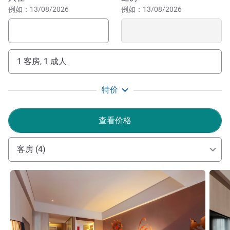
例如：13/08/2026
例如：13/08/2026
普吉岛芭东美爵度假别墅酒店是一处宁静清幽的度假圣地，
距离芭东海滩仅 500 米，距离泰国最著名的海滨娱乐区之
一仅几步之遥。
1 客房, 1 成人
特价
查看价格
客房 (4)
请参阅详情
请参