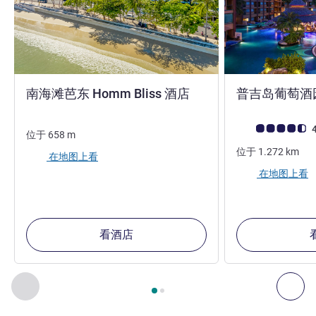
4 星
南海滩芭东 Homm Bliss 酒店
普吉岛葡萄酒
客户意见评级 (ALL
4
位于
658
m
位于
1.272
km
在地图上看
在地图上看
看酒店
第
1
页，共
2
页
, 我们在附近的其他酒店 1 :, 我们在附近的其他酒
上一个 - 我们在附近的其他酒店
下