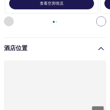
查看空房情况
第
1
页，共
2
页
, 客房 1 : 高级房，配备 1 张特大床 , 客房 2
上一个 - 客房
下一
酒店位置