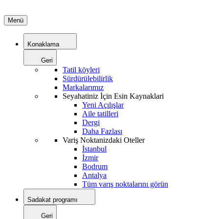
Menü
Konaklama
Geri
Tatil köyleri
Sürdürülebilirlik
Markalarımız
Seyahatiniz İçin Esin Kaynaklari
Yeni Açılışlar
Aile tatilleri
Dergi
Daha Fazlası
Variş Noktanizdaki Oteller
İstanbul
İzmir
Bodrum
Antalya
Tüm varış noktalarını görün
Sadakat programı
Geri