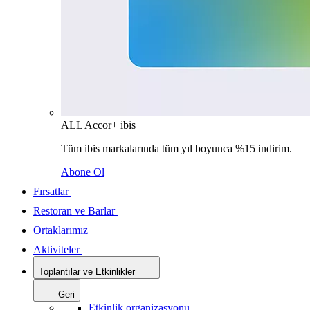
ALL Accor+ ibis
Tüm ibis markalarında tüm yıl boyunca %15 indirim.
Abone Ol
Fırsatlar
Restoran ve Barlar
Ortaklarımız
Aktiviteler
Toplantılar ve Etkinlikler
Geri
Etkinlik organizasyonu