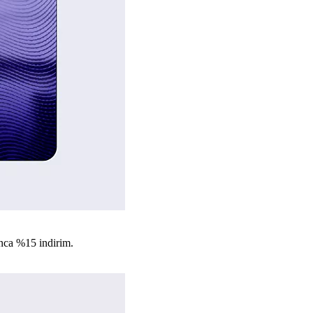
nca %15 indirim.