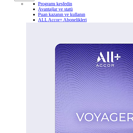
Programı keşfedin
Avantajlar ve statü
Puan kazanın ve kullanın
ALL Accor+ Abonelikleri