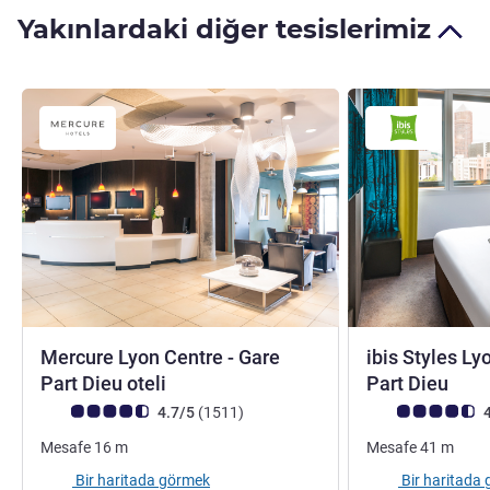
Yakınlardaki diğer tesislerimiz
Mercure Lyon Centre - Gare
ibis Styles Ly
4 yıldız
3 yı
Part Dieu oteli
Part Dieu
Avis müşterileri puanı (ALL Puanlama)
görüş
Avis müşterileri 
4.7/5
(1511
)
4
Mesafe
16
m
Mesafe
41
m
Bir haritada görmek
Bir haritada