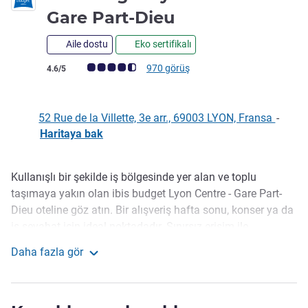
2 yıldız
Gare Part-Dieu
Aile dostu
Eko sertifikalı
Avis müşterileri puanı (ALL Puanlama)
970 görüş
4.6/5
52 Rue de la Villette, 3e arr., 69003 LYON, Fransa
-
Haritaya bak
Kullanışlı bir şekilde iş bölgesinde yer alan ve toplu
Açıklama
taşımaya yakın olan ibis budget Lyon Centre - Gare Part-
Dieu oteline göz atın. Bir alışveriş hafta sonu, konser ya da
iş seyahat için ideal noktadadır. Sınırsız erişim ile
dilediğiniz zaman giriş yapın. Resepsiyonda 24 saat
Daha fazla gör
hizmetinizde olan atıştırmalık otomatı ya da bir araya
Ibis budget Lyon Centre - Gare Part-Dieu
gelebileceğiniz otel restoranı.
"ibis budget Lyon Centre Gare Part-Dieu'ya hoş geldiniz!