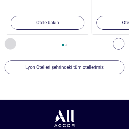
Otele bakın
Ote
Sayfa
1
/
2
, Yakınlardaki diğer tesislerimiz 1 :, Yakınlardaki diğ
Önceki - Yakınlardaki diğer tesislerimiz
Sonr
Lyon Otelleri şehrindeki tüm otellerimiz