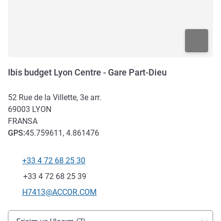
Ibis budget Lyon Centre - Gare Part-Dieu
52 Rue de la Villette, 3e arr.
69003
LYON
FRANSA
GPS
:
45.759611, 4.861476
+33 4 72 68 25 30
Telefon
Faks
+33 4 72 68 25 39
İletişim için e-posta
H7413@ACCOR.COM
Erişim ve ulaşım