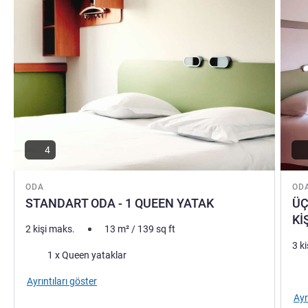
4
ODA
OD
STANDART ODA - 1 QUEEN YATAK
ÜÇ
Kİ
2 kişi maks.
13
m²
/
139
sq ft
3 k
Şilte
1 x Queen yataklar
Şilt
Ayrıntıları göster
Ayr