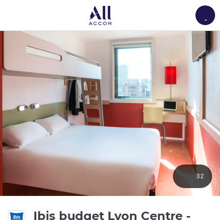
Load
32
Ibis budget Lyon Centre -