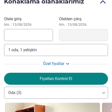
Konaklama olanaklarımız
Samimi ve renkli otelimizde sizi ağırlamak için
sabırsızlanıyoruz. Konaklamanızı unutulmaz kılmak için
buradayız. Seyahatinizde yararlı olabilecek bilgiler için bize
Bu otelde rezervasyon yaptırın
Otele giriş
Otelden çıkış
danışabilirsiniz."
örn. : 13/08/2026
örn. : 13/08/2026
ALAIN MINEO Otel Yönetimi
1 oda, 1 yetişkin
Özel fiyatlar
Fiyatları Kontrol Et
Oda (3)
Ayrıntıları göster
Ayrıntı