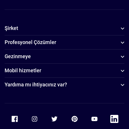
Şirket
Profesyonel Çözümler
Gezinmeye
Mobil hizmetler
Yardıma mı ihtiyacınız var?
Accor Facebook
Accor Instagram
Accor Twitter
Accor Pinterest
Accor Youtube
Accor Li