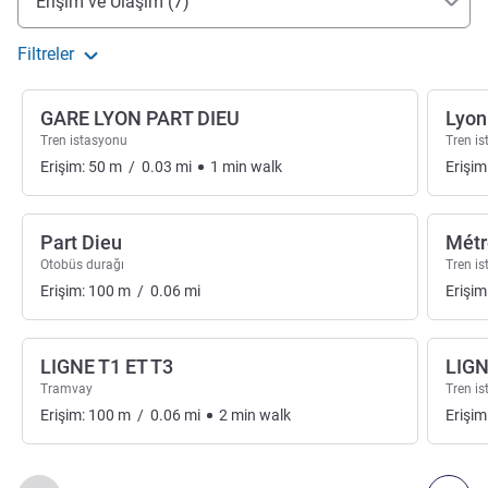
Erişim ve Ulaşım (7)
Filtreler
GARE LYON PART DIEU
Lyon
Tren istasyonu
Tren i
Erişim:
50
m
/
0.03
mi
1
min
walk
Erişim
Part Dieu
Métr
Otobüs durağı
Tren i
Erişim:
100
m
/
0.06
mi
Erişim
LIGNE T1 ET T3
LIGN
Tramvay
Tren i
Erişim:
100
m
/
0.06
mi
2
min
walk
Erişim
Sayfa
1
/
2
, Erişim ve Ulaşım 1 :, Erişim ve Ulaşım 2 :