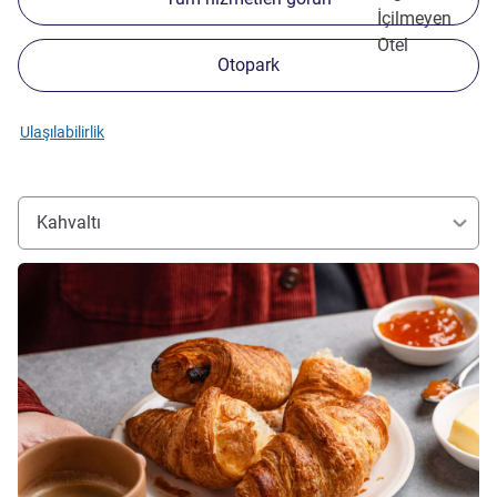
İçilmeyen
Otel
Otopark
Ulaşılabilirlik
Kahvaltı
Ayrıntıları göster