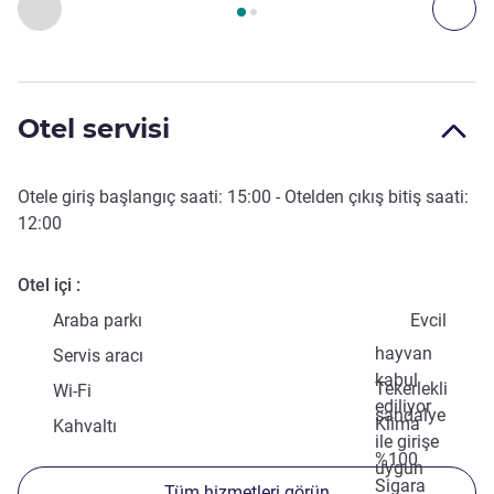
Önceki - Erişim ve Ulaşım
Son
Otel servisi
Otele giriş başlangıç saati:
15:00
- Otelden çıkış bitiş saati:
12:00
Otel içi
Araba parkı
Evcil
hayvan
Servis aracı
kabul
Tekerlekli
Wi-Fi
ediliyor
sandalye
Klima
Kahvaltı
ile girişe
%100
uygun
Sigara
Tüm hizmetleri görün