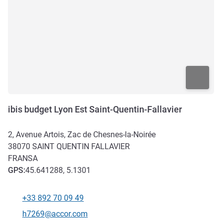
ibis budget Lyon Est Saint-Quentin-Fallavier
2, Avenue Artois, Zac de Chesnes-la-Noirée
38070
SAINT QUENTIN FALLAVIER
FRANSA
GPS
:
45.641288, 5.1301
+33 892 70 09 49
Telefon
İletişim için e-posta
h7269@accor.com