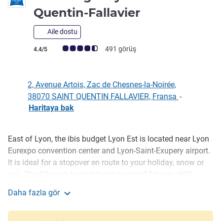
2 yıldız
Quentin-Fallavier
Aile dostu
Avis müşterileri puanı (ALL Puanlama)
491 görüş
4.4/5
2, Avenue Artois, Zac de Chesnes-la-Noirée,
38070 SAINT QUENTIN FALLAVIER, Fransa
-
Haritaya bak
East of Lyon, the ibis budget Lyon Est is located near Lyon
Açıklama
Eurexpo convention center and Lyon-Saint-Exupery airport.
It is ideal for a stopover en route to your holiday, snow or
sea. The 85-room budget hotel is open 24 hours. WIFI
access is free and unlimited throughout the hotel with
Daha fazla gör
satellite TV and individual air conditioning. Closed, free car
ibis budget Lyon Est Saint-Quentin-Fallavier
park. An ideal hotel to discover Lyon and its surroundings