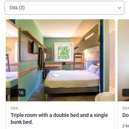
Oda (3)
Ayrıntıları göster
Ayrıntı
10
ODA
OD
Triple room with a double bed and a single
Do
bunk bed.
2 k