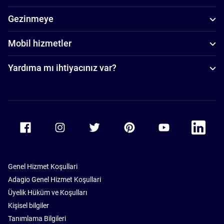
Gezinmeye
Mobil hizmetler
Yardıma mı ihtiyacınız var?
Accor Facebook
Accor Instagram
Accor Twitter
Accor Pinterest
Accor Youtube
Accor Li
Genel Hizmet Koşullari
Adagio Genel Hizmet Koşullari
Üyelik Hüküm ve Koşulları
Kişisel bilgiler
Tanımlama Bilgileri