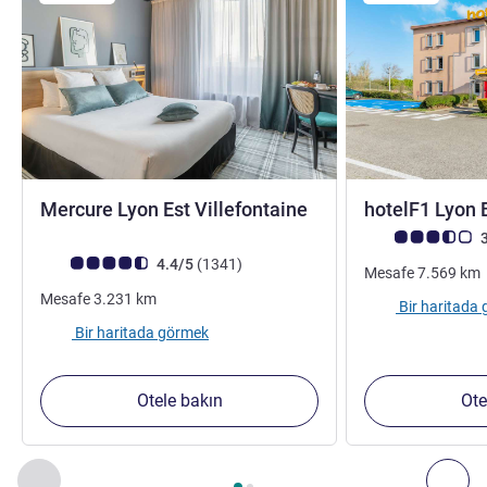
4 yıldız
Mercure Lyon Est Villefontaine
hotelF1 Lyon 
Avis müşterileri 
3
Avis müşterileri puanı (ALL Puanlama)
görüş
4.4/5
(1341
)
Mesafe
7.569
km
Mesafe
3.231
km
Bir haritada
Bir haritada görmek
Otele bakın
Ote
Sayfa
1
/
2
, Yakınlardaki diğer tesislerimiz 1 :, Yakınlardaki diğ
Önceki - Yakınlardaki diğer tesislerimiz
Sonr