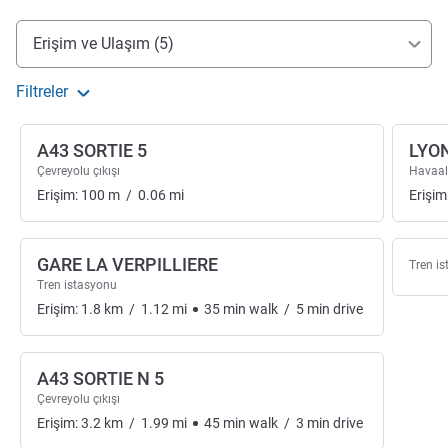
Erişim ve ulaşım
Erişim ve Ulaşım (5)
Filtreler
A43 SORTIE 5
LYO
Çevreyolu çıkışı
Havaal
Erişim:
100
m
/
0.06
mi
Erişim
GARE LA VERPILLIERE
Tren i
Tren istasyonu
Erişim:
1.8
km
/
1.12
mi
35
min
walk
/
5
min
drive
A43 SORTIE N 5
Çevreyolu çıkışı
Erişim:
3.2
km
/
1.99
mi
45
min
walk
/
3
min
drive