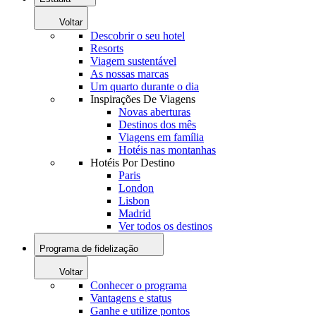
Voltar
Descobrir o seu hotel
Resorts
Viagem sustentável
As nossas marcas
Um quarto durante o dia
Inspirações De Viagens
Novas aberturas
Destinos dos mês
Viagens em família
Hotéis nas montanhas
Hotéis Por Destino
Paris
London
Lisbon
Madrid
Ver todos os destinos
Programa de fidelização
Voltar
Conhecer o programa
Vantagens e status
Ganhe e utilize pontos