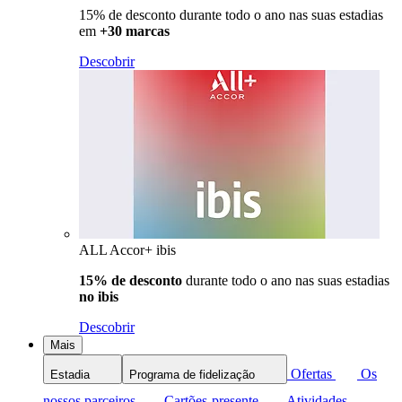
15% de desconto durante todo o ano nas suas estadias
em
+30 marcas
Descobrir
ALL Accor+ ibis
15% de desconto
durante todo o ano nas suas estadias
no ibis
Descobrir
Mais
Ofertas
Os
Estadia
Programa de fidelização
nossos parceiros
Cartões-presente
Atividades