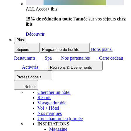
ALL Accor+ ibis
15% de réduction toute l'année
sur vos séjours
chez
ibis
Découvrir
Plus
Bons plans
Séjours
Programme de fidélité
Restaurants
Spa
Nos partenaires
Carte cadeau
Activités
Réunions & Evénements
Professionnels
Retour
Chercher un hôtel
Resorts
Voyage durable
Vol + Hôtel
Nos marques
Une chambre en journée
INSPIRATIONS
Magazine