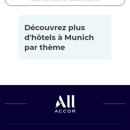
Découvrez plus
d'hôtels à Munich
par thème
Hôtels pour
Hôtels
les petits
d’affaires à
budgets à
Munich
Munich
Hôtels
Hôtels
4 étoiles à
adaptés aux
Munich
familles à
Appart'hôtels