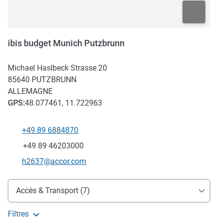
ibis budget Munich Putzbrunn
Michael Haslbeck Strasse 20
85640
PUTZBRUNN
ALLEMAGNE
GPS
:
48.077461, 11.722963
+49 89 6884870
Téléphone
Fax
+49 89 46203000
Email de contact
h2637@accor.com
Accès et transports
Accès & Transport (7)
Filtres