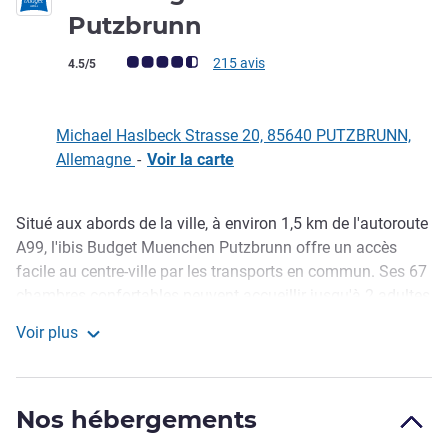
1 étoile
Putzbrunn
Note Avis clients (Note ALL)
215 avis
4.5/5
Michael Haslbeck Strasse 20, 85640 PUTZBRUNN,
Allemagne
-
Voir la carte
Situé aux abords de la ville, à environ 1,5 km de l'autoroute
Description
A99, l'ibis Budget Muenchen Putzbrunn offre un accès
facile au centre-ville par les transports en commun. Ses 67
chambres confortables peuvent accueillir jusqu'à 2 adultes
et 1 enfant de moins de 12 ans. Vous bénéficierez d'un
Voir plus
accès WIFI gratuit et de notre petit déjeuner buffet. Parking
ibis budget Munich Putzbrunn
gratuit à l'hôtel.
Exploitez au mieux votre budget. Lits confortables,
Nos hébergements
chambres équipées de stations de recharge, accès 24 h/24,