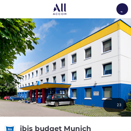
Load
23
ibis budget Munich