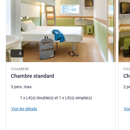
4
CHAMBRE
CH
Chambre standard
Ch
3 pers. max
2 p
Literie
Lite
1 x Lit(s) double(s) et 1 x Lit(s) simple(s)
Voir les détails
Voi