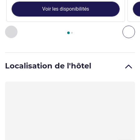
Voir les disponibilités
Page
1
sur
2
, Chambre 1 : Chambre standard , Chambre 2 : C
Précédent - Chambre
Sui
Localisation de l'hôtel