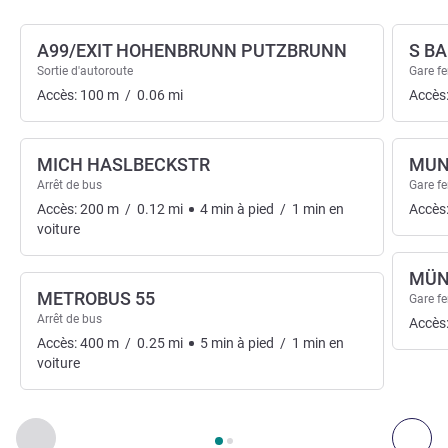
A99/EXIT HOHENBRUNN PUTZBRUNN
S B
Sortie d'autoroute
Gare fe
Accès:
100
m
/
0.06
mi
Accès
MICH HASLBECKSTR
MUN
Arrêt de bus
Gare fe
Accès:
200
m
/
0.12
mi
4
min
à pied
/
1
min
en
Accès
voiture
MÜN
METROBUS 55
Gare fe
Arrêt de bus
Accès
Accès:
400
m
/
0.25
mi
5
min
à pied
/
1
min
en
voiture
Page
1
sur
2
, Accès & Transport 1 :, Accès & Transport 2 :
Précédent - Accès & Transport
Sui