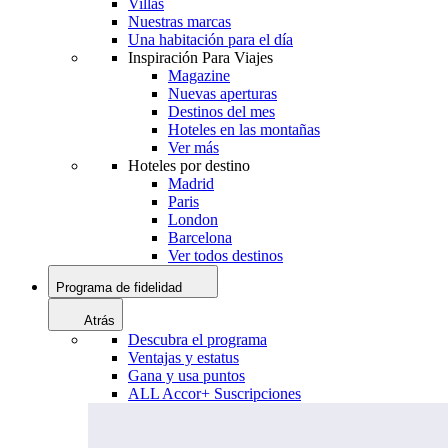
Villas
Nuestras marcas
Una habitación para el día
Inspiración Para Viajes
Magazine
Nuevas aperturas
Destinos del mes
Hoteles en las montañas
Ver más
Hoteles por destino
Madrid
Paris
London
Barcelona
Ver todos destinos
Programa de fidelidad
Atrás
Descubra el programa
Ventajas y estatus
Gana y usa puntos
ALL Accor+ Suscripciones