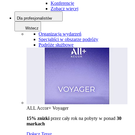
Konferencje
Zobacz więcej
Dla profesjonalistów
Wstecz
Organizacja wydarzeń
Specjaliści w obszarze podróży
Podróże służbowe
ALL Accor+ Voyager
15% znizki
przez cały rok na pobyty w ponad
30
markach
Dołącz Teraz