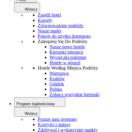
Wstecz
Znajdź hotel
Kurorty
Zrównoważone podróże
Nasze marki
Pokoje do użytku dziennego
Zainspiruj Się Do Podróży
Nasze nowe hotele
Kierunki miesiąca
Wycieczki rodzinne
Hotele w górach
Hotele Według Miejsca Podróży
Warszawa
Kraków
Gdańsk
Polska
Zobacz wszystkie kierunki
Program lojalnościowy
Wstecz
Poznaj nasz program
Korzyści i statusy
Zdobywaj i wykorzystuj punkty