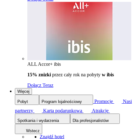
ALL Accor+ ibis
15% znizki
przez cały rok na pobyty
w ibis
Dołącz Teraz
Więcej
Promocje
Nasi
Pobyt
Program lojalnościowy
partnerzy
Karta podarunkowa
Atrakcje
Spotkania i wydarzenia
Dla profesjonalistów
Wstecz
Znajdź hotel