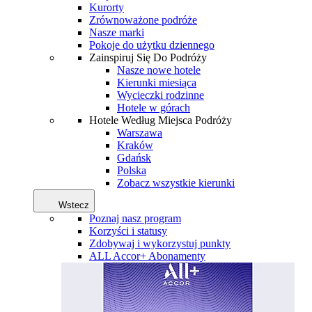
Kurorty
Zrównoważone podróże
Nasze marki
Pokoje do użytku dziennego
Zainspiruj Się Do Podróży
Nasze nowe hotele
Kierunki miesiąca
Wycieczki rodzinne
Hotele w górach
Hotele Według Miejsca Podróży
Warszawa
Kraków
Gdańsk
Polska
Zobacz wszystkie kierunki
Wstecz
Poznaj nasz program
Korzyści i statusy
Zdobywaj i wykorzystuj punkty
ALL Accor+ Abonamenty