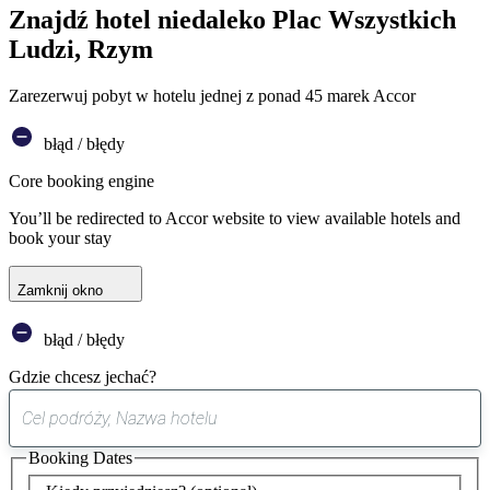
Znajdź hotel niedaleko Plac Wszystkich
Ludzi, Rzym
Zarezerwuj pobyt w hotelu jednej z ponad 45 marek Accor
błąd / błędy
Core booking engine
You’ll be redirected to Accor website to view available hotels and
book your stay
Zamknij okno
błąd / błędy
Gdzie chcesz jechać?
0
sugestia
Booking Dates
została
znaleziona