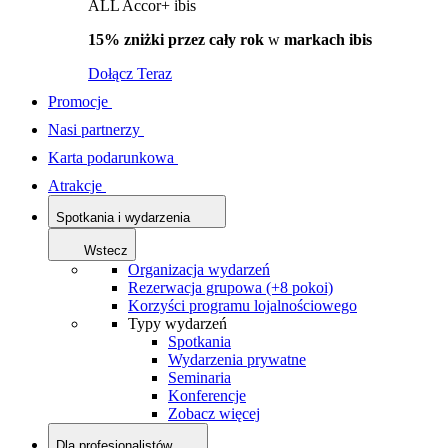
ALL Accor+ ibis
15% zniżki przez cały rok
w
markach ibis
Dołącz Teraz
Promocje
Nasi partnerzy
Karta podarunkowa
Atrakcje
Spotkania i wydarzenia
Wstecz
Organizacja wydarzeń
Rezerwacja grupowa (+8 pokoi)
Korzyści programu lojalnościowego
Typy wydarzeń
Spotkania
Wydarzenia prywatne
Seminaria
Konferencje
Zobacz więcej
Dla profesjonalistów