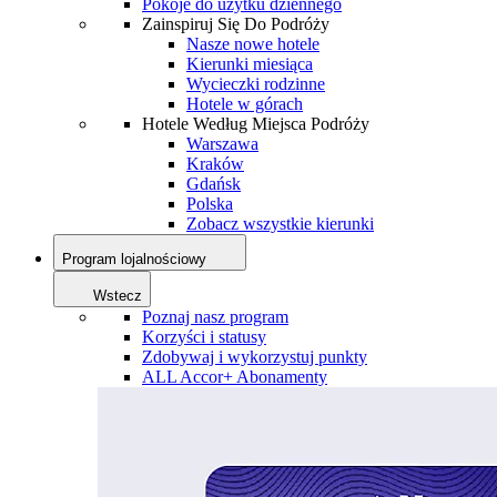
Pokoje do użytku dziennego
Zainspiruj Się Do Podróży
Nasze nowe hotele
Kierunki miesiąca
Wycieczki rodzinne
Hotele w górach
Hotele Według Miejsca Podróży
Warszawa
Kraków
Gdańsk
Polska
Zobacz wszystkie kierunki
Program lojalnościowy
Wstecz
Poznaj nasz program
Korzyści i statusy
Zdobywaj i wykorzystuj punkty
ALL Accor+ Abonamenty