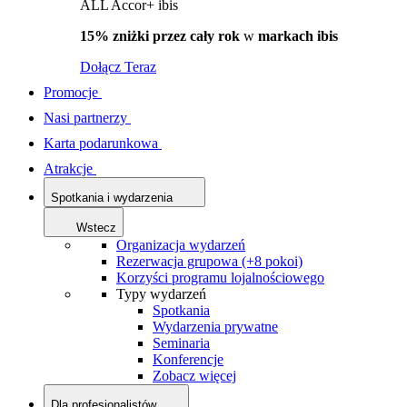
ALL Accor+ ibis
15% zniżki przez cały rok
w
markach ibis
Dołącz Teraz
Promocje
Nasi partnerzy
Karta podarunkowa
Atrakcje
Spotkania i wydarzenia
Wstecz
Organizacja wydarzeń
Rezerwacja grupowa (+8 pokoi)
Korzyści programu lojalnościowego
Typy wydarzeń
Spotkania
Wydarzenia prywatne
Seminaria
Konferencje
Zobacz więcej
Dla profesjonalistów