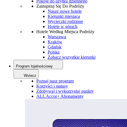
Pokoje do użytku dziennego
Zainspiruj Się Do Podróży
Nasze nowe hotele
Kierunki miesiąca
Wycieczki rodzinne
Hotele w górach
Hotele Według Miejsca Podróży
Warszawa
Kraków
Gdańsk
Polska
Zobacz wszystkie kierunki
Program lojalnościowy
Wstecz
Poznaj nasz program
Korzyści i statusy
Zdobywaj i wykorzystuj punkty
ALL Accor+ Abonamenty