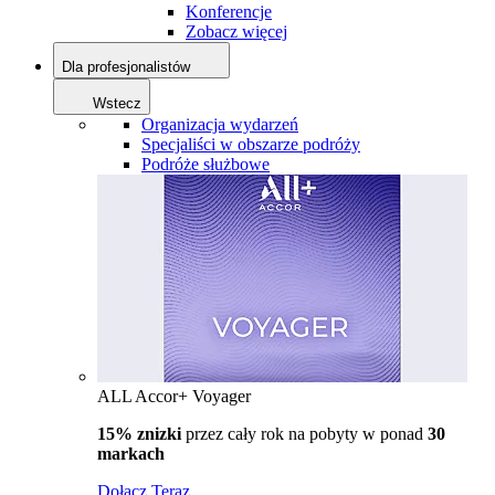
Konferencje
Zobacz więcej
Dla profesjonalistów
Wstecz
Organizacja wydarzeń
Specjaliści w obszarze podróży
Podróże służbowe
ALL Accor+ Voyager
15% znizki
przez cały rok na pobyty w ponad
30
markach
Dołącz Teraz