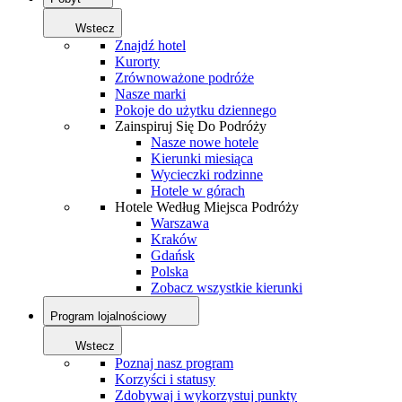
Wstecz
Znajdź hotel
Kurorty
Zrównoważone podróże
Nasze marki
Pokoje do użytku dziennego
Zainspiruj Się Do Podróży
Nasze nowe hotele
Kierunki miesiąca
Wycieczki rodzinne
Hotele w górach
Hotele Według Miejsca Podróży
Warszawa
Kraków
Gdańsk
Polska
Zobacz wszystkie kierunki
Program lojalnościowy
Wstecz
Poznaj nasz program
Korzyści i statusy
Zdobywaj i wykorzystuj punkty