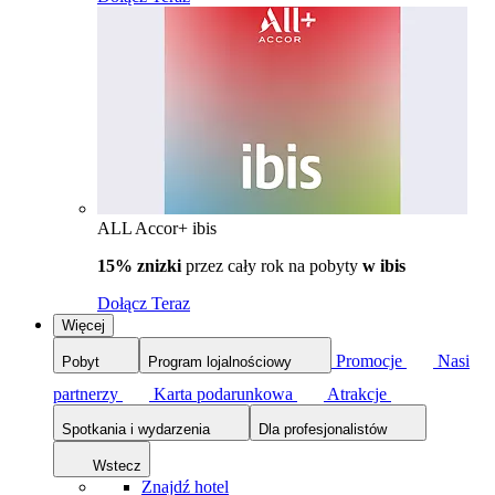
ALL Accor+ ibis
15% znizki
przez cały rok na pobyty
w ibis
Dołącz Teraz
Więcej
Promocje
Nasi
Pobyt
Program lojalnościowy
partnerzy
Karta podarunkowa
Atrakcje
Spotkania i wydarzenia
Dla profesjonalistów
Wstecz
Znajdź hotel