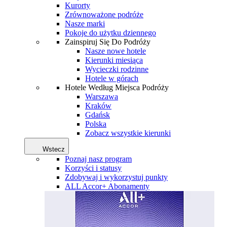
Kurorty
Zrównoważone podróże
Nasze marki
Pokoje do użytku dziennego
Zainspiruj Się Do Podróży
Nasze nowe hotele
Kierunki miesiąca
Wycieczki rodzinne
Hotele w górach
Hotele Według Miejsca Podróży
Warszawa
Kraków
Gdańsk
Polska
Zobacz wszystkie kierunki
Wstecz
Poznaj nasz program
Korzyści i statusy
Zdobywaj i wykorzystuj punkty
ALL Accor+ Abonamenty