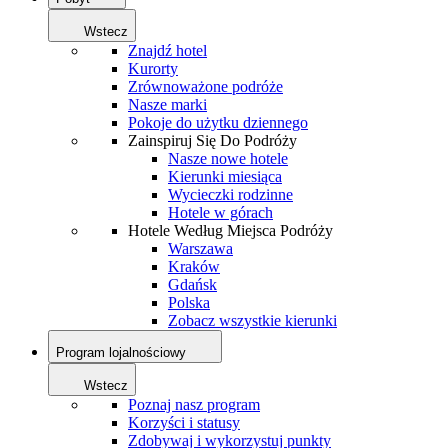
Wstecz
Znajdź hotel
Kurorty
Zrównoważone podróże
Nasze marki
Pokoje do użytku dziennego
Zainspiruj Się Do Podróży
Nasze nowe hotele
Kierunki miesiąca
Wycieczki rodzinne
Hotele w górach
Hotele Według Miejsca Podróży
Warszawa
Kraków
Gdańsk
Polska
Zobacz wszystkie kierunki
Program lojalnościowy
Wstecz
Poznaj nasz program
Korzyści i statusy
Zdobywaj i wykorzystuj punkty