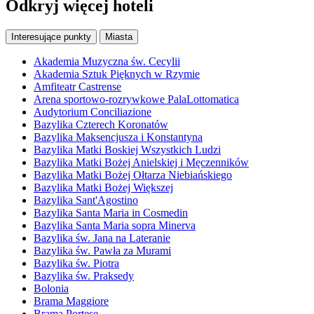
Odkryj więcej hoteli
Interesujące punkty
Miasta
Akademia Muzyczna św. Cecylii
Akademia Sztuk Pięknych w Rzymie
Amfiteatr Castrense
Arena sportowo-rozrywkowe PalaLottomatica
Audytorium Conciliazione
Bazylika Czterech Koronatów
Bazylika Maksencjusza i Konstantyna
Bazylika Matki Boskiej Wszystkich Ludzi
Bazylika Matki Bożej Anielskiej i Męczenników
Bazylika Matki Bożej Ołtarza Niebiańskiego
Bazylika Matki Bożej Większej
Bazylika Sant'Agostino
Bazylika Santa Maria in Cosmedin
Bazylika Santa Maria sopra Minerva
Bazylika św. Jana na Lateranie
Bazylika św. Pawła za Murami
Bazylika św. Piotra
Bazylika św. Praksedy
Bolonia
Brama Maggiore
Brama Portese