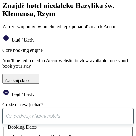
Znajdź hotel niedaleko Bazylika św.
Klemensa, Rzym
Zarezerwuj pobyt w hotelu jednej z ponad 45 marek Accor
błąd / błędy
Core booking engine
You’ll be redirected to Accor website to view available hotels and
book your stay
Zamknij okno
błąd / błędy
Gdzie chcesz jechać?
0
sugestia
Booking Dates
została
znaleziona