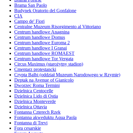
Brama San Paolo
Budynek Oratorio del Gonfalone
CIA
Campo de' Fiori
Centralne Muzeum Risorgimento al Vittoriano
Centrum handlowe Anagnina
Centrum handlowe Domus
Centrum handlowe Euroma 2
Centrum handlowe I Granai
Centrum handlowe ROMAEST
Centrum handlowe Tor Vergata
Circus Maximus (starożytny stadion)
Cmentarz protestancki
Crypta Balbi (oddział Muzeum Narodowego w Rzymie)
Deptak na Avenue of Gianicolo
Dworzec Roma Termini
Dzielnica Centocelle
Dzielnica Lido di Ostia
Dzielnica Monteverde
Dzielnica Ottavia
Fontanna Czterech Rzek
Fontanna akweduktu Aqua Paola
Fontanna di Trevi
Fora cesarskie