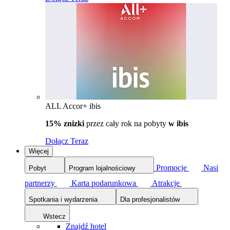
ALL Accor+ ibis
15% znizki
przez cały rok na pobyty
w ibis
Dołącz Teraz
Więcej
Promocje
Nasi
Pobyt
Program lojalnościowy
partnerzy
Karta podarunkowa
Atrakcje
Spotkania i wydarzenia
Dla profesjonalistów
Wstecz
Znajdź hotel