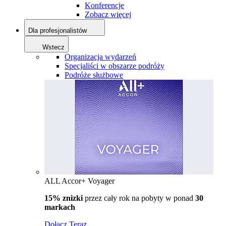
Konferencje
Zobacz więcej
Dla profesjonalistów
Wstecz
Organizacja wydarzeń
Specjaliści w obszarze podróży
Podróże służbowe
ALL Accor+ Voyager
15% znizki
przez cały rok na pobyty w ponad
30
markach
Dołącz Teraz