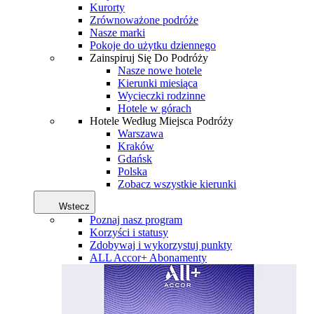
Kurorty
Zrównoważone podróże
Nasze marki
Pokoje do użytku dziennego
Zainspiruj Się Do Podróży
Nasze nowe hotele
Kierunki miesiąca
Wycieczki rodzinne
Hotele w górach
Hotele Według Miejsca Podróży
Warszawa
Kraków
Gdańsk
Polska
Zobacz wszystkie kierunki
Wstecz
Poznaj nasz program
Korzyści i statusy
Zdobywaj i wykorzystuj punkty
ALL Accor+ Abonamenty