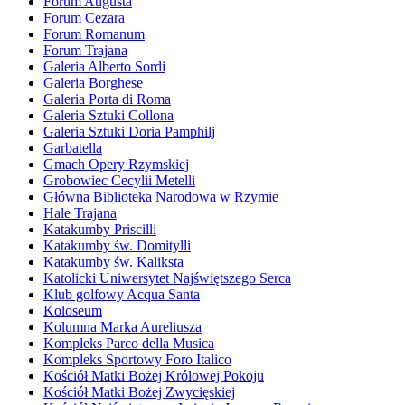
Forum Augusta
Forum Cezara
Forum Romanum
Forum Trajana
Galeria Alberto Sordi
Galeria Borghese
Galeria Porta di Roma
Galeria Sztuki Collona
Galeria Sztuki Doria Pamphilj
Garbatella
Gmach Opery Rzymskiej
Grobowiec Cecylii Metelli
Główna Biblioteka Narodowa w Rzymie
Hale Trajana
Katakumby Priscilli
Katakumby św. Domitylli
Katakumby św. Kaliksta
Katolicki Uniwersytet Najświętszego Serca
Klub golfowy Acqua Santa
Koloseum
Kolumna Marka Aureliusza
Kompleks Parco della Musica
Kompleks Sportowy Foro Italico
Kościół Matki Bożej Królowej Pokoju
Kościół Matki Bożej Zwycięskiej