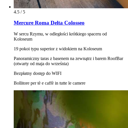
4.5 / 5
Mercure Roma Delta Colosseo
W sercu Rzymu, w odległości krótkiego spaceru od
Koloseum
19 pokoi typu superior z widokiem na Koloseum
Panoramiczny taras z basenem na zewnątrz i barem RoofBar
(otwarty od maja do września)
Bezpłatny dostęp do WIFI
Bollitore per tè e caffè in tutte le camere