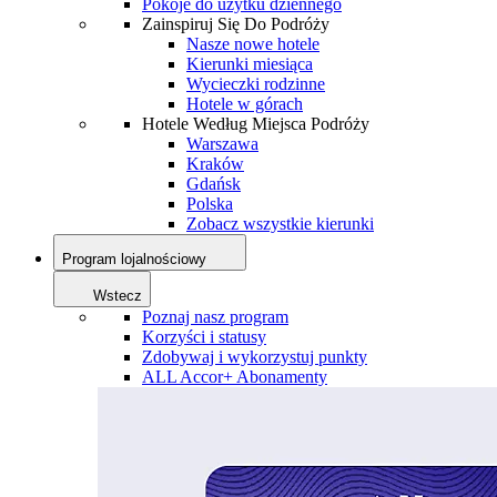
Pokoje do użytku dziennego
Zainspiruj Się Do Podróży
Nasze nowe hotele
Kierunki miesiąca
Wycieczki rodzinne
Hotele w górach
Hotele Według Miejsca Podróży
Warszawa
Kraków
Gdańsk
Polska
Zobacz wszystkie kierunki
Program lojalnościowy
Wstecz
Poznaj nasz program
Korzyści i statusy
Zdobywaj i wykorzystuj punkty
ALL Accor+ Abonamenty