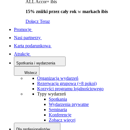
ALL Accor+ ibis
15% zniżki przez cały rok
w
markach ibis
Dołącz Teraz
Promocje
Nasi partnerzy
Karta podarunkowa
Atrakcje
Spotkania i wydarzenia
Wstecz
Organizacja wydarzeń
Rezerwacja grupowa (+8 pokoi)
Korzyści programu lojalnościowego
Typy wydarzeń
Spotkania
Wydarzenia prywatne
Seminaria
Konferencje
Zobacz więcej
Dla profesjonalistów