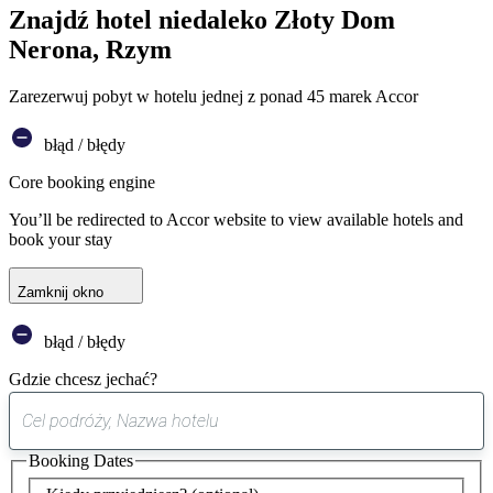
Znajdź hotel niedaleko Złoty Dom
Nerona, Rzym
Zarezerwuj pobyt w hotelu jednej z ponad 45 marek Accor
błąd / błędy
Core booking engine
You’ll be redirected to Accor website to view available hotels and
book your stay
Zamknij okno
błąd / błędy
Gdzie chcesz jechać?
0
sugestia
Booking Dates
została
znaleziona