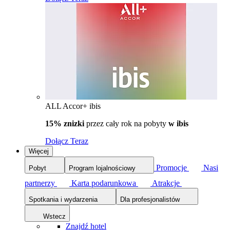
ALL Accor+ ibis
15% znizki
przez cały rok na pobyty
w ibis
Dołącz Teraz
Więcej
Promocje
Nasi
Pobyt
Program lojalnościowy
partnerzy
Karta podarunkowa
Atrakcje
Spotkania i wydarzenia
Dla profesjonalistów
Wstecz
Znajdź hotel