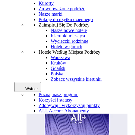
Kurorty
Zrównoważone podróże
Nasze marki
Pokoje do użytku dziennego
Zainspiruj Się Do Podróży
Nasze nowe hotele
Kierunki miesiąca
Wycieczki rodzinne
Hotele w górach
Hotele Według Miejsca Podróży
Warszawa
Kraków
Gdańsk
Polska
Zobacz wszystkie kierunki
Wstecz
Poznaj nasz program
Korzyści i statusy
Zdobywaj i wykorzystuj punkty
ALL Accor+ Abonamenty