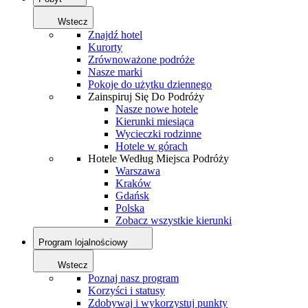
Wstecz
Znajdź hotel
Kurorty
Zrównoważone podróże
Nasze marki
Pokoje do użytku dziennego
Zainspiruj Się Do Podróży
Nasze nowe hotele
Kierunki miesiąca
Wycieczki rodzinne
Hotele w górach
Hotele Według Miejsca Podróży
Warszawa
Kraków
Gdańsk
Polska
Zobacz wszystkie kierunki
Program lojalnościowy
Wstecz
Poznaj nasz program
Korzyści i statusy
Zdobywaj i wykorzystuj punkty