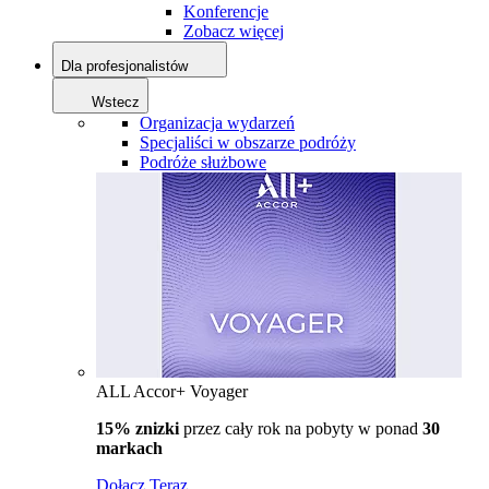
Konferencje
Zobacz więcej
Dla profesjonalistów
Wstecz
Organizacja wydarzeń
Specjaliści w obszarze podróży
Podróże służbowe
ALL Accor+ Voyager
15% znizki
przez cały rok na pobyty w ponad
30
markach
Dołącz Teraz