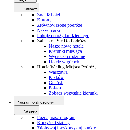
Wstecz
Znajdź hotel
Kurorty
Zrównoważone podróże
Nasze marki
Pokoje do użytku dziennego
Zainspiruj Się Do Podróży
Nasze nowe hotele
Kierunki miesiąca
Wycieczki rodzinne
Hotele w górach
Hotele Według Miejsca Podróży
Warszawa
Kraków
Gdańsk
Polska
Zobacz wszystkie kierunki
Program lojalnościowy
Wstecz
Poznaj nasz program
Korzyści i statusy
Zdobywaj i wykorzystuj punkty