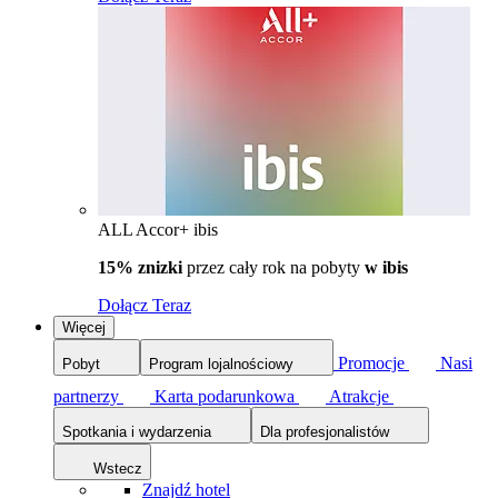
ALL Accor+ ibis
15% znizki
przez cały rok na pobyty
w ibis
Dołącz Teraz
Więcej
Promocje
Nasi
Pobyt
Program lojalnościowy
partnerzy
Karta podarunkowa
Atrakcje
Spotkania i wydarzenia
Dla profesjonalistów
Wstecz
Znajdź hotel