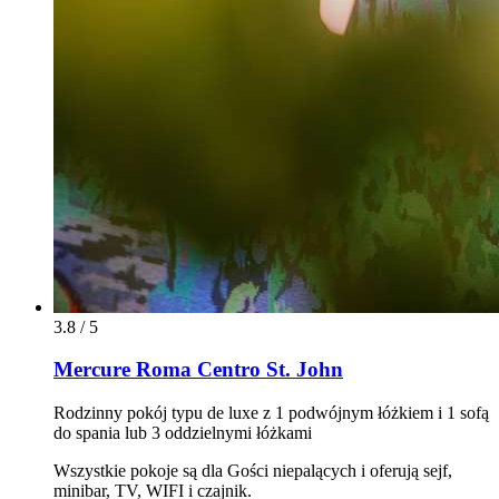
3.8 / 5
Mercure Roma Centro St. John
Rodzinny pokój typu de luxe z 1 podwójnym łóżkiem i 1 sofą
do spania lub 3 oddzielnymi łóżkami
Wszystkie pokoje są dla Gości niepalących i oferują sejf,
minibar, TV, WIFI i czajnik.