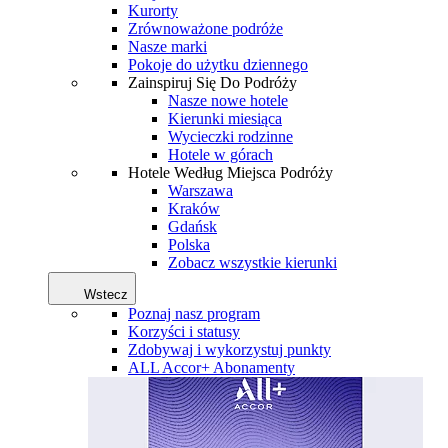
Kurorty
Zrównoważone podróże
Nasze marki
Pokoje do użytku dziennego
Zainspiruj Się Do Podróży
Nasze nowe hotele
Kierunki miesiąca
Wycieczki rodzinne
Hotele w górach
Hotele Według Miejsca Podróży
Warszawa
Kraków
Gdańsk
Polska
Zobacz wszystkie kierunki
Wstecz
Poznaj nasz program
Korzyści i statusy
Zdobywaj i wykorzystuj punkty
ALL Accor+ Abonamenty