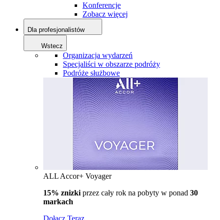
Konferencje
Zobacz więcej
Dla profesjonalistów
Wstecz
Organizacja wydarzeń
Specjaliści w obszarze podróży
Podróże służbowe
ALL Accor+ Voyager
15% znizki
przez cały rok na pobyty w ponad
30
markach
Dołącz Teraz