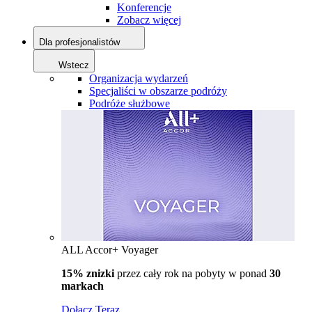
Konferencje
Zobacz więcej
Dla profesjonalistów
Wstecz
Organizacja wydarzeń
Specjaliści w obszarze podróży
Podróże służbowe
ALL Accor+ Voyager
15% znizki
przez cały rok na pobyty w ponad
30
markach
Dołącz Teraz