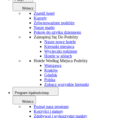
Wstecz
Znajdź hotel
Kurorty
Zrównoważone podróże
Nasze marki
Pokoje do użytku dziennego
Zainspiruj Się Do Podróży
Nasze nowe hotele
Kierunki miesiąca
Wycieczki rodzinne
Hotele w górach
Hotele Według Miejsca Podróży
Warszawa
Kraków
Gdańsk
Polska
Zobacz wszystkie kierunki
Program lojalnościowy
Wstecz
Poznaj nasz program
Korzyści i statusy
Zdobywaj i wykorzystuj punkty