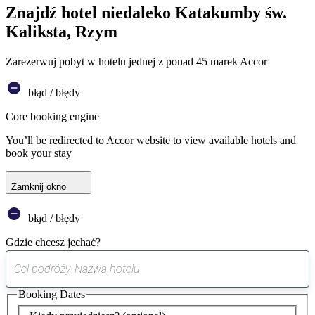
Znajdź hotel niedaleko Katakumby św.
Kaliksta, Rzym
Zarezerwuj pobyt w hotelu jednej z ponad 45 marek Accor
błąd / błędy
Core booking engine
You’ll be redirected to Accor website to view available hotels and
book your stay
Zamknij okno
błąd / błędy
Gdzie chcesz jechać?
0
sugestia
Booking Dates
została
znaleziona