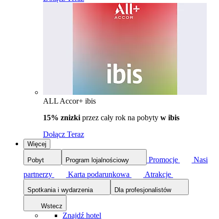
ALL Accor+ ibis
15% znizki
przez cały rok na pobyty
w ibis
Dołącz Teraz
Więcej
Promocje
Nasi
Pobyt
Program lojalnościowy
partnerzy
Karta podarunkowa
Atrakcje
Spotkania i wydarzenia
Dla profesjonalistów
Wstecz
Znajdź hotel