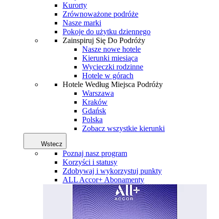
Kurorty
Zrównoważone podróże
Nasze marki
Pokoje do użytku dziennego
Zainspiruj Się Do Podróży
Nasze nowe hotele
Kierunki miesiąca
Wycieczki rodzinne
Hotele w górach
Hotele Według Miejsca Podróży
Warszawa
Kraków
Gdańsk
Polska
Zobacz wszystkie kierunki
Wstecz
Poznaj nasz program
Korzyści i statusy
Zdobywaj i wykorzystuj punkty
ALL Accor+ Abonamenty