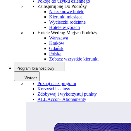
Pokoje do użytku dziennego
Zainspiruj Się Do Podróży
Nasze nowe hotele
Kierunki miesiąca
Wycieczki rodzinne
Hotele w górach
Hotele Według Miejsca Podróży
Warszawa
Kraków
Gdańsk
Polska
Zobacz wszystkie kierunki
Program lojalnościowy
Wstecz
Poznaj nasz program
Korzyści i statusy
Zdobywaj i wykorzystuj punkty
ALL Accor+ Abonamenty