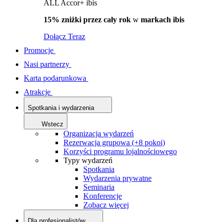
ALL Accor+ ibis
15% zniżki przez cały rok
w
markach ibis
Dołącz Teraz
Promocje
Nasi partnerzy
Karta podarunkowa
Atrakcje
Spotkania i wydarzenia
Wstecz
Organizacja wydarzeń
Rezerwacja grupowa (+8 pokoi)
Korzyści programu lojalnościowego
Typy wydarzeń
Spotkania
Wydarzenia prywatne
Seminaria
Konferencje
Zobacz więcej
Dla profesjonalistów