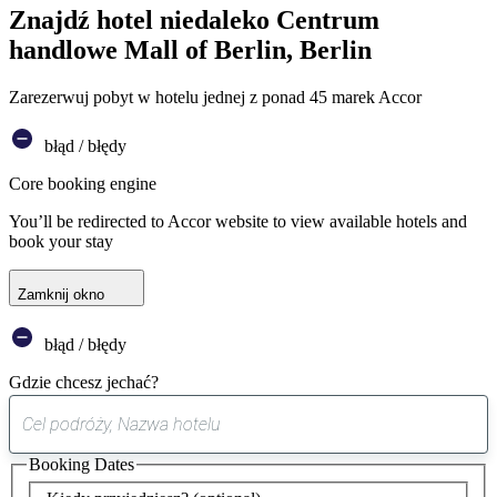
Znajdź hotel niedaleko Centrum
handlowe Mall of Berlin, Berlin
Zarezerwuj pobyt w hotelu jednej z ponad 45 marek Accor
błąd / błędy
Core booking engine
You’ll be redirected to Accor website to view available hotels and
book your stay
Zamknij okno
błąd / błędy
Gdzie chcesz jechać?
0
sugestia
Booking Dates
została
znaleziona