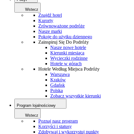
Wstecz
Znajdź hotel
Kurorty
Zrównoważone podróże
Nasze marki
Pokoje do użytku dziennego
Zainspiruj Się Do Podróży
Nasze nowe hotele
Kierunki miesiąca
Wycieczki rodzinne
Hotele w górach
Hotele Według Miejsca Podróży
Warszawa
Kraków
Gdańsk
Polska
Zobacz wszystkie kierunki
Program lojalnościowy
Wstecz
Poznaj nasz program
Korzyści i statusy
Zdobywaj i wykorzystuj punkty