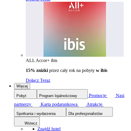
ALL Accor+ ibis
15% znizki
przez cały rok na pobyty
w ibis
Dołącz Teraz
Więcej
Promocje
Nasi
Pobyt
Program lojalnościowy
partnerzy
Karta podarunkowa
Atrakcje
Spotkania i wydarzenia
Dla profesjonalistów
Wstecz
Znajdź hotel