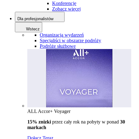
Konferencje
Zobacz więcej
Dla profesjonalistów
Wstecz
Organizacja wydarzeń
Specjaliści w obszarze podróży
Podróże służbowe
ALL Accor+ Voyager
15% znizki
przez cały rok na pobyty w ponad
30
markach
Dołącz Teraz