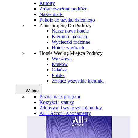
Kurorty
Zrównoważone podróże
Nasze marki
Pokoje do użytku dziennego
Zainspiruj Się Do Podróży
Nasze nowe hotele
Kierunki miesiąca
Wycieczki rodzinne
Hotele w górach
Hotele Według Miejsca Podróży
Warszawa
Kraków
Gdańsk
Polska
Zobacz wszystkie kierunki
Wstecz
Poznaj nasz program
Korzyści i statusy
Zdobywaj i wykorzystuj punkty
ALL Accor+ Abonamenty