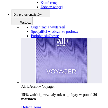
Konferencje
Zobacz więcej
Dla profesjonalistów
Wstecz
Organizacja wydarzeń
Specjaliści w obszarze podróży
Podróże służbowe
ALL Accor+ Voyager
15% znizki
przez cały rok na pobyty w ponad
30
markach
Dołącz Teraz