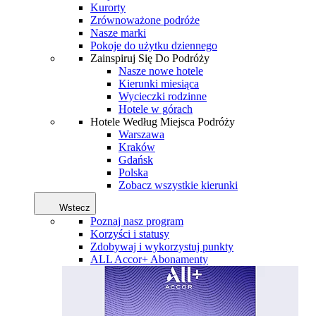
Kurorty
Zrównoważone podróże
Nasze marki
Pokoje do użytku dziennego
Zainspiruj Się Do Podróży
Nasze nowe hotele
Kierunki miesiąca
Wycieczki rodzinne
Hotele w górach
Hotele Według Miejsca Podróży
Warszawa
Kraków
Gdańsk
Polska
Zobacz wszystkie kierunki
Wstecz
Poznaj nasz program
Korzyści i statusy
Zdobywaj i wykorzystuj punkty
ALL Accor+ Abonamenty