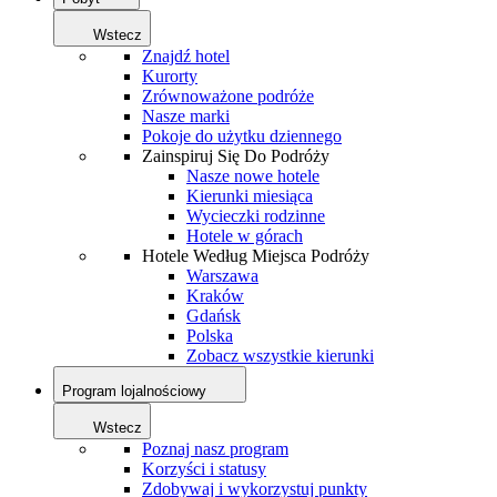
Wstecz
Znajdź hotel
Kurorty
Zrównoważone podróże
Nasze marki
Pokoje do użytku dziennego
Zainspiruj Się Do Podróży
Nasze nowe hotele
Kierunki miesiąca
Wycieczki rodzinne
Hotele w górach
Hotele Według Miejsca Podróży
Warszawa
Kraków
Gdańsk
Polska
Zobacz wszystkie kierunki
Program lojalnościowy
Wstecz
Poznaj nasz program
Korzyści i statusy
Zdobywaj i wykorzystuj punkty