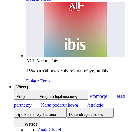
ALL Accor+ ibis
15% znizki
przez cały rok na pobyty
w ibis
Dołącz Teraz
Więcej
Promocje
Nasi
Pobyt
Program lojalnościowy
partnerzy
Karta podarunkowa
Atrakcje
Spotkania i wydarzenia
Dla profesjonalistów
Wstecz
Znajdź hotel