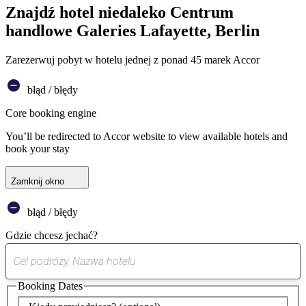
Znajdź hotel niedaleko Centrum
handlowe Galeries Lafayette, Berlin
Zarezerwuj pobyt w hotelu jednej z ponad 45 marek Accor
błąd / błędy
Core booking engine
You’ll be redirected to Accor website to view available hotels and
book your stay
Zamknij okno
błąd / błędy
Gdzie chcesz jechać?
0
sugestia
Booking Dates
została
znaleziona