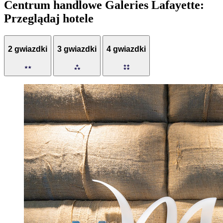
Centrum handlowe Galeries Lafayette:
Przeglądaj hotele
2 gwiazdki
3 gwiazdki
4 gwiazdki